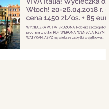
VIVA Italia! Wycieczka d
Włoch! 20-26.04.2018 r. -
cena 1450 zł/os. + 85 eur
(zapisy zakończone)
WYCIECZKA POTWIERDZONA. Pobierz szczegółow
program w pliku PDF WERONA, WENECJA, RZYM,
WATYKAN, ASYŻ największe zabytki wyjątkowa...