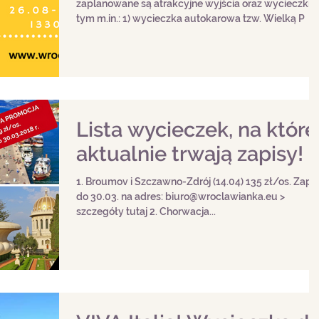
zaplanowane są atrakcyjne wyjścia oraz wycieczki, 
tym m.in.: 1) wycieczka autokarowa tzw. Wielką P
Lista wycieczek, na które
aktualnie trwają zapisy!
1. Broumov i Szczawno-Zdrój (14.04) 135 zł/os. Zapisy
do 30.03. na adres: biuro@wroclawianka.eu >
szczegóły tutaj 2. Chorwacja...