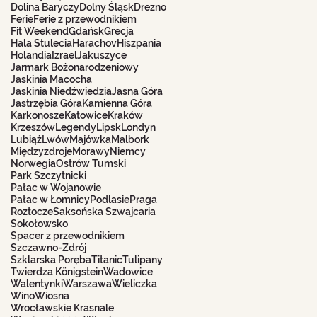
Dolina Baryczy
Dolny Śląsk
Drezno
Ferie
Ferie z przewodnikiem
Fit Weekend
Gdańsk
Grecja
Hala Stulecia
Harachov
Hiszpania
Holandia
Izrael
Jakuszyce
Jarmark Bożonarodzeniowy
Jaskinia Macocha
Jaskinia Niedźwiedzia
Jasna Góra
Jastrzębia Góra
Kamienna Góra
Karkonosze
Katowice
Kraków
Krzeszów
Legendy
Lipsk
Londyn
Lubiąż
Lwów
Majówka
Malbork
Międzyzdroje
Morawy
Niemcy
Norwegia
Ostrów Tumski
Park Szczytnicki
Pałac w Wojanowie
Pałac w Łomnicy
Podlasie
Praga
Roztocze
Saksońska Szwajcaria
Sokołowsko
Spacer z przewodnikiem
Szczawno-Zdrój
Szklarska Poręba
Titanic
Tulipany
Twierdza Königstein
Wadowice
Walentynki
Warszawa
Wieliczka
Wino
Wiosna
Wrocławskie Krasnale