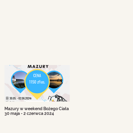
o
o
y
Mazury w weekend Bożego Ciała
Beskid Śląski - wczasy 11-18
30 maja - 2 czerwca 2024
sierpnia 2024