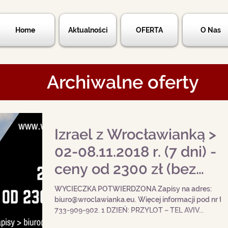
Home
Aktualności
OFERTA
O Nas
Archiwalne oferty
Izrael z Wrocławianką >
02-08.11.2018 r. (7 dni) -
ceny od 2300 zł (bez
biletu lotniczego)
WYCIECZKA POTWIERDZONA Zapisy na adres:
biuro@wroclawianka.eu. Więcej informacji pod nr tel
733-909-902. 1 DZIEŃ: PRZYLOT – TEL AVIV...