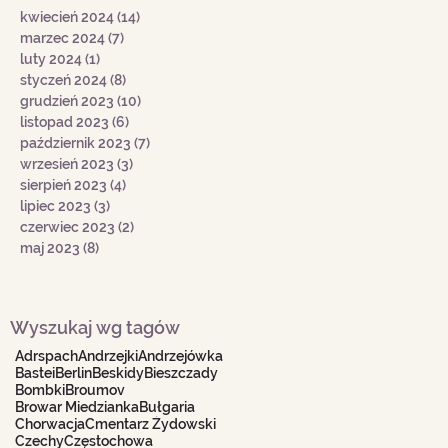
kwiecień 2024
(14)
14 postów
marzec 2024
(7)
7 postów
luty 2024
(1)
1 post
styczeń 2024
(8)
8 postów
grudzień 2023
(10)
10 postów
listopad 2023
(6)
6 postów
październik 2023
(7)
7 postów
wrzesień 2023
(3)
3 posty
sierpień 2023
(4)
4 posty
lipiec 2023
(3)
3 posty
czerwiec 2023
(2)
2 posty
maj 2023
(8)
8 postów
Wyszukaj wg tagów
Adrspach
Andrzejki
Andrzejówka
Bastei
Berlin
Beskidy
Bieszczady
Bombki
Broumov
Browar Miedzianka
Bułgaria
Chorwacja
Cmentarz Żydowski
Czechy
Częstochowa