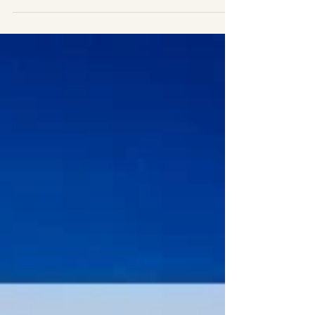
Zapisy do 25.06.2020 r. na adres:
biuro@wroclawianka.eu lub pod nr tel. 733-909-
902. Pobierz program w PDF. Zapisy wynikające
z ustawy o...