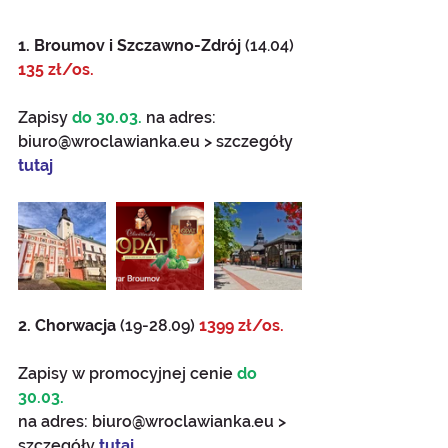
1. Broumov i Szczawno-Zdrój 
(14.04) 
135 zł/os.
Zapisy 
do 30.03. 
na adres: 
biuro@wroclawianka.eu > szczegóły 
tutaj  
2. Chorwacja
 (19-28.09) 
1399 zł/os.
Zapisy w promocyjnej cenie 
do 
30.03.
na adres: biuro@wroclawianka.eu > 
szczegóły 
tutaj. 