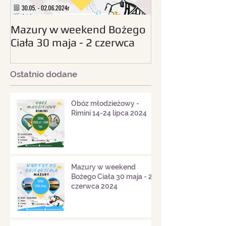
Mazury w weekend Bożego
Beskid Śląski - wc
Ciała 30 maja - 2 czerwca
sierpnia 2024
2024
Ostatnio dodane
Obóz młodzieżowy -
Rimini 14-24 lipca 2024
Mazury w weekend
Bożego Ciała 30 maja - 2
czerwca 2024