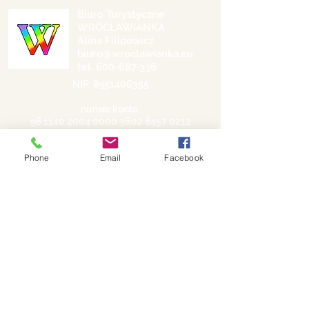
Biuro Turystyczne
WROCŁAWIANKA
Alina Filipowicz
biuro@wroclawianka.eu
tel.
600-687-336
NIP:
8951406355
numer konta:
98 1140 2004 0000
3602 8457 0212
©
2018-2026
by Wrocławianka
Phone
Email
Facebook
Polityka prywatności