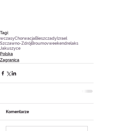
Tagi:
wczasy
Chorwacja
Bieszczady
Izrael
Szczawno-Zdrój
Broumov
weekend
relaks
Jakuszyce
Polska
Zagranica
Komentarze