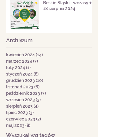
Beskid Śląski - wczasy 11-
18 sierpnia 2024
Archiwum
kwiecień 2024
(14)
14 postów
marzec 2024
(7)
7 postów
luty 2024
(1)
1 post
styczeń 2024
(8)
8 postów
grudzień 2023
(10)
10 postów
listopad 2023
(6)
6 postów
październik 2023
(7)
7 postów
wrzesień 2023
(3)
3 posty
sierpień 2023
(4)
4 posty
lipiec 2023
(3)
3 posty
czerwiec 2023
(2)
2 posty
maj 2023
(8)
8 postów
Wyszukaj wg tagów