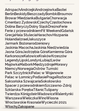
Adrspach
Andrzejki
Andrzejówka
Bastei
Berlin
Beskidy
Bieszczady
Bombki
Broumov
Browar Miedzianka
Bułgaria
Chorwacja
Cmentarz Żydowski
Czechy
Częstochowa
Dolina Baryczy
Dolny Śląsk
Drezno
Ferie
Ferie z przewodnikiem
Fit Weekend
Gdańsk
Grecja
Hala Stulecia
Harachov
Hiszpania
Holandia
Izrael
Jakuszyce
Jarmark Bożonarodzeniowy
Jaskinia Macocha
Jaskinia Niedźwiedzia
Jasna Góra
Jastrzębia Góra
Kamienna Góra
Karkonosze
Katowice
Kraków
Krzeszów
Legendy
Lipsk
Londyn
Lubiąż
Lwów
Majówka
Malbork
Międzyzdroje
Morawy
Niemcy
Norwegia
Ostrów Tumski
Park Szczytnicki
Pałac w Wojanowie
Pałac w Łomnicy
Podlasie
Praga
Roztocze
Saksońska Szwajcaria
Sokołowsko
Spacer z przewodnikiem
Szczawno-Zdrój
Szklarska Poręba
Titanic
Tulipany
Twierdza Königstein
Wadowice
Walentynki
Warszawa
Wieliczka
Wino
Wiosna
Wrocławskie Krasnale
Wycieczki 2021
Włochy
Zakopane