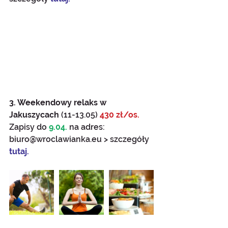
3. Weekendowy relaks w 
Jakuszycach 
(11-13.05) 
430 zł/os.
Zapisy do 
9.04.
 na adres: 
biuro@wroclawianka.eu > szczegóły 
tutaj.