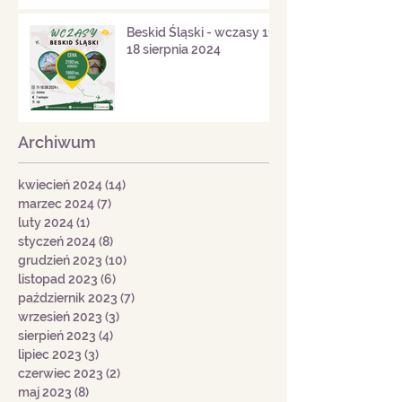
Beskid Śląski - wczasy 11-
18 sierpnia 2024
Archiwum
kwiecień 2024
(14)
14 postów
marzec 2024
(7)
7 postów
luty 2024
(1)
1 post
styczeń 2024
(8)
8 postów
grudzień 2023
(10)
10 postów
listopad 2023
(6)
6 postów
październik 2023
(7)
7 postów
wrzesień 2023
(3)
3 posty
sierpień 2023
(4)
4 posty
lipiec 2023
(3)
3 posty
czerwiec 2023
(2)
2 posty
maj 2023
(8)
8 postów