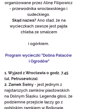
organizowane przez Alinę Filipowicz 
- przewodnika wrocławskiego i 
sudeckiego. 
Skąd nazwa? 
Ano stąd, że na 
wycieczkach zawsze jest pajda 
chleba ze smalcem
i ogórkiem. 
Program wycieczki "Dolina Pałaców 
i Ogrodów"
1. Wyjazd z Wrocławia o godz. 7.45 
(ul. Petrusewicza).
2. Zamek Świny 
- jest jednym z 
najstarszych zamków piastowskich 
na Dolnym Śląsku. Legenda głosi, że 
podziemne przejście łączy go z 
pobliskim zamkiem w Bolkowie.