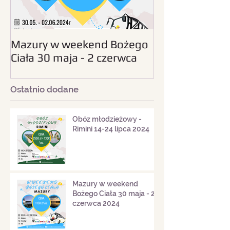
Mazury w weekend Bożego
Beskid Śląski - wc
Ciała 30 maja - 2 czerwca
sierpnia 2024
2024
Ostatnio dodane
Obóz młodzieżowy -
Rimini 14-24 lipca 2024
Mazury w weekend
Bożego Ciała 30 maja - 2
czerwca 2024