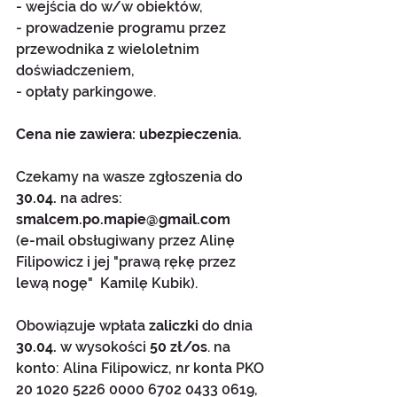
- wejścia do w/w obiektów,
- prowadzenie programu przez 
przewodnika z wieloletnim 
doświadczeniem,
- opłaty parkingowe.
Cena nie zawiera: ubezpieczenia.
Czekamy na wasze zgłoszenia do 
30.04.
 na adres: 
smalcem.po.mapie@gmail.com 
(e-mail obsługiwany przez Alinę 
Filipowicz i jej "prawą rękę przez 
lewą nogę"  Kamilę Kubik). 
Obowiązuje wpłata
 zaliczki 
do dnia 
30.04. 
w wysokości 
50 zł/os
. na 
konto: Alina Filipowicz, nr konta PKO 
20 1020 5226 0000 6702 0433 0619, 