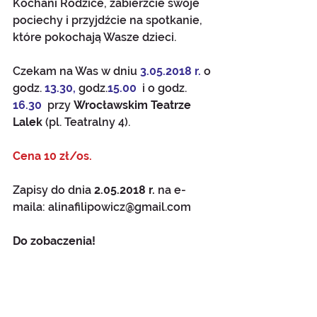
Kochani Rodzice, zabierzcie swoje 
pociechy i przyjdźcie na spotkanie, 
które pokochają Wasze dzieci. 
Czekam na Was w dniu 
3.05.2018 r. 
o 
godz. 
13.30, 
godz.
15.00  
i o godz. 
16.30 
 przy 
Wrocławskim Teatrze 
Lalek 
(pl. Teatralny 4).
Cena 10 zł/os.
Zapisy do dnia 
2.05.2018 r. 
na e-
maila: alinafilipowicz@gmail.com 
Do zobaczenia!