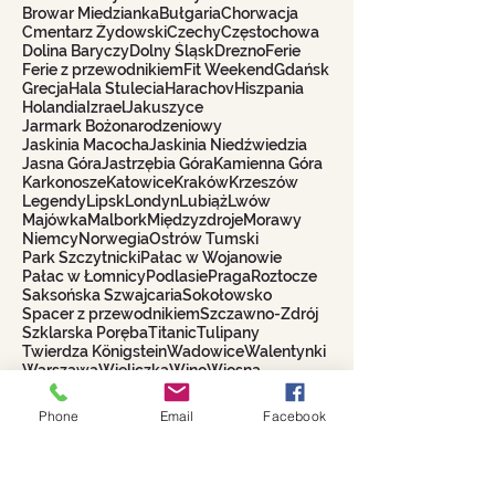
Browar Miedzianka
Bułgaria
Chorwacja
Cmentarz Żydowski
Czechy
Częstochowa
Dolina Baryczy
Dolny Śląsk
Drezno
Ferie
Ferie z przewodnikiem
Fit Weekend
Gdańsk
Grecja
Hala Stulecia
Harachov
Hiszpania
Holandia
Izrael
Jakuszyce
Jarmark Bożonarodzeniowy
Jaskinia Macocha
Jaskinia Niedźwiedzia
Jasna Góra
Jastrzębia Góra
Kamienna Góra
Karkonosze
Katowice
Kraków
Krzeszów
Legendy
Lipsk
Londyn
Lubiąż
Lwów
Majówka
Malbork
Międzyzdroje
Morawy
Niemcy
Norwegia
Ostrów Tumski
Park Szczytnicki
Pałac w Wojanowie
Pałac w Łomnicy
Podlasie
Praga
Roztocze
Saksońska Szwajcaria
Sokołowsko
Spacer z przewodnikiem
Szczawno-Zdrój
Szklarska Poręba
Titanic
Tulipany
Twierdza Königstein
Wadowice
Walentynki
Warszawa
Wieliczka
Wino
Wiosna
Wrocławskie Krasnale
Wycieczki 2021
Włochy
Zakopane
Phone
Email
Facebook
Biuro Turystyczne
WROCŁAWIANKA
Alina Filipowicz