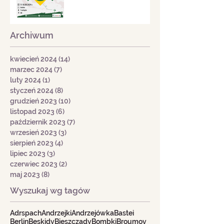
Archiwum
kwiecień 2024
(14)
14 postów
marzec 2024
(7)
7 postów
luty 2024
(1)
1 post
styczeń 2024
(8)
8 postów
grudzień 2023
(10)
10 postów
listopad 2023
(6)
6 postów
październik 2023
(7)
7 postów
wrzesień 2023
(3)
3 posty
sierpień 2023
(4)
4 posty
lipiec 2023
(3)
3 posty
czerwiec 2023
(2)
2 posty
maj 2023
(8)
8 postów
Wyszukaj wg tagów
Adrspach
Andrzejki
Andrzejówka
Bastei
Berlin
Beskidy
Bieszczady
Bombki
Broumov