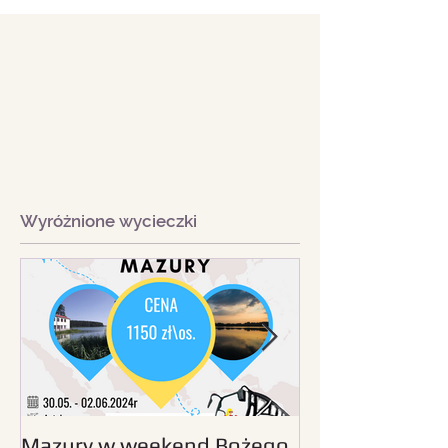
Wyróżnione wycieczki
Mazury w weekend Bożego
Beskid Śląski - wc