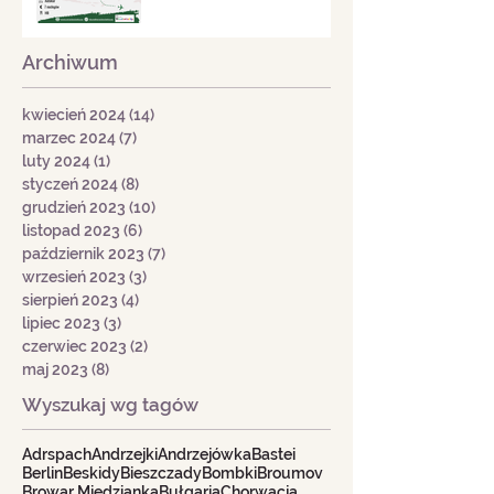
Archiwum
kwiecień 2024
(14)
14 postów
marzec 2024
(7)
7 postów
luty 2024
(1)
1 post
styczeń 2024
(8)
8 postów
grudzień 2023
(10)
10 postów
listopad 2023
(6)
6 postów
październik 2023
(7)
7 postów
wrzesień 2023
(3)
3 posty
sierpień 2023
(4)
4 posty
lipiec 2023
(3)
3 posty
czerwiec 2023
(2)
2 posty
maj 2023
(8)
8 postów
Wyszukaj wg tagów
Adrspach
Andrzejki
Andrzejówka
Bastei
Berlin
Beskidy
Bieszczady
Bombki
Broumov
Browar Miedzianka
Bułgaria
Chorwacja