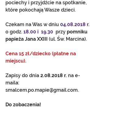
pociechy i przyjdźcie na spotkanie, 
które pokochają Wasze dzieci. 
Czekam na Was w dniu 
04.08.2018 r.
o godz. 
18.00 i  19.30
  przy 
pomniku 
papieża Jana XXIII 
(ul. Św. Marcina).
Cena 15 zł/dziecko (płatne na 
miejscu).
Zapisy do dnia
 2.08.2018 r. 
na e-
maila: 
smalcem.po.mapie@gmail.com. 
Do zobaczenia!