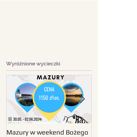
Wyróżnione wycieczki
Mazury w weekend Bożego
Beskid Śląski - wc