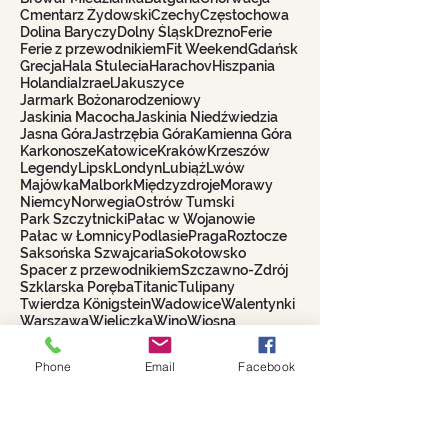
Cmentarz Żydowski
Czechy
Częstochowa
Dolina Baryczy
Dolny Śląsk
Drezno
Ferie
Ferie z przewodnikiem
Fit Weekend
Gdańsk
Grecja
Hala Stulecia
Harachov
Hiszpania
Holandia
Izrael
Jakuszyce
Jarmark Bożonarodzeniowy
Jaskinia Macocha
Jaskinia Niedźwiedzia
Jasna Góra
Jastrzębia Góra
Kamienna Góra
Karkonosze
Katowice
Kraków
Krzeszów
Legendy
Lipsk
Londyn
Lubiąż
Lwów
Majówka
Malbork
Międzyzdroje
Morawy
Niemcy
Norwegia
Ostrów Tumski
Park Szczytnicki
Pałac w Wojanowie
Pałac w Łomnicy
Podlasie
Praga
Roztocze
Saksońska Szwajcaria
Sokołowsko
Spacer z przewodnikiem
Szczawno-Zdrój
Szklarska Poręba
Titanic
Tulipany
Twierdza Königstein
Wadowice
Walentynki
Warszawa
Wieliczka
Wino
Wiosna
Wrocławskie Krasnale
Wycieczki 2021
Włochy
Zakopane
Phone
Email
Facebook
Biuro Turystyczne
WROCŁAWIANKA
Alina Filipowicz