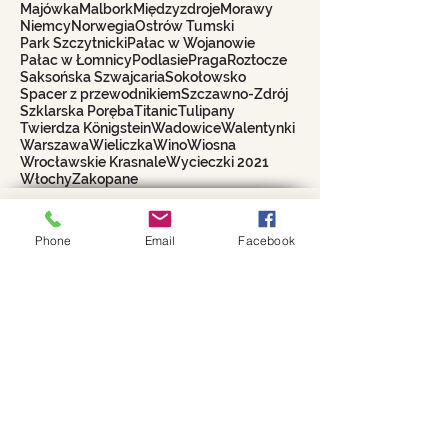
Majówka
Malbork
Międzyzdroje
Morawy
Niemcy
Norwegia
Ostrów Tumski
Park Szczytnicki
Pałac w Wojanowie
Pałac w Łomnicy
Podlasie
Praga
Roztocze
Saksońska Szwajcaria
Sokołowsko
Spacer z przewodnikiem
Szczawno-Zdrój
Szklarska Poręba
Titanic
Tulipany
Twierdza Königstein
Wadowice
Walentynki
Warszawa
Wieliczka
Wino
Wiosna
Wrocławskie Krasnale
Wycieczki 2021
Włochy
Zakopane
Biuro Turystyczne
WROCŁAWIANKA
Phone
Email
Facebook
Alina Filipowicz
biuro@wroclawianka.eu
tel.
600-687-336
NIP:
8951406355
numer konta:
98 1140 2004 0000
3602 8457 0212
©
2018-2026
by Wrocławianka
Polityka prywatności