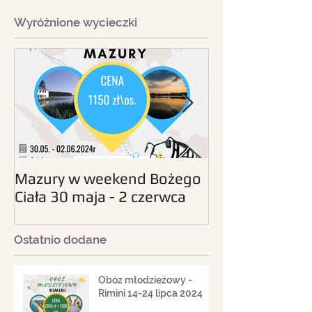
Wyróżnione wycieczki
Mazury w weekend Bożego
Beskid Śląski - wc
Ciała 30 maja - 2 czerwca
sierpnia 2024
2024
Ostatnio dodane
Obóz młodzieżowy -
Rimini 14-24 lipca 2024