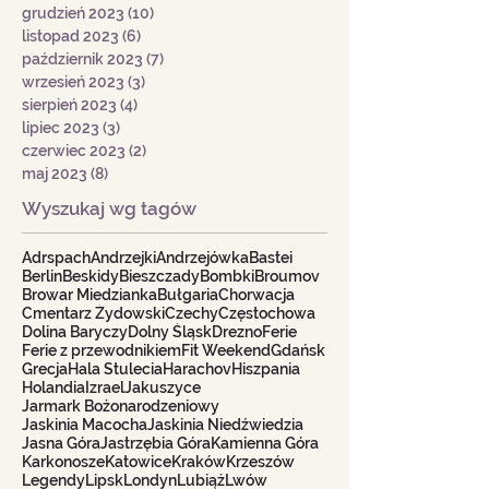
grudzień 2023
(10)
10 postów
listopad 2023
(6)
6 postów
październik 2023
(7)
7 postów
wrzesień 2023
(3)
3 posty
sierpień 2023
(4)
4 posty
lipiec 2023
(3)
3 posty
czerwiec 2023
(2)
2 posty
maj 2023
(8)
8 postów
Wyszukaj wg tagów
Adrspach
Andrzejki
Andrzejówka
Bastei
Berlin
Beskidy
Bieszczady
Bombki
Broumov
Browar Miedzianka
Bułgaria
Chorwacja
Cmentarz Żydowski
Czechy
Częstochowa
Dolina Baryczy
Dolny Śląsk
Drezno
Ferie
Ferie z przewodnikiem
Fit Weekend
Gdańsk
Grecja
Hala Stulecia
Harachov
Hiszpania
Holandia
Izrael
Jakuszyce
Jarmark Bożonarodzeniowy
Jaskinia Macocha
Jaskinia Niedźwiedzia
Jasna Góra
Jastrzębia Góra
Kamienna Góra
Karkonosze
Katowice
Kraków
Krzeszów
Legendy
Lipsk
Londyn
Lubiąż
Lwów