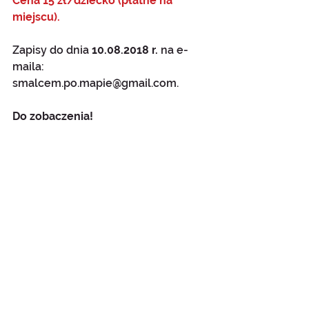
Cena 15 zł/dziecko (płatne na 
miejscu).
Zapisy do dnia
 10.08.2018 r. 
na e-
maila: 
smalcem.po.mapie@gmail.com. 
Do zobaczenia!