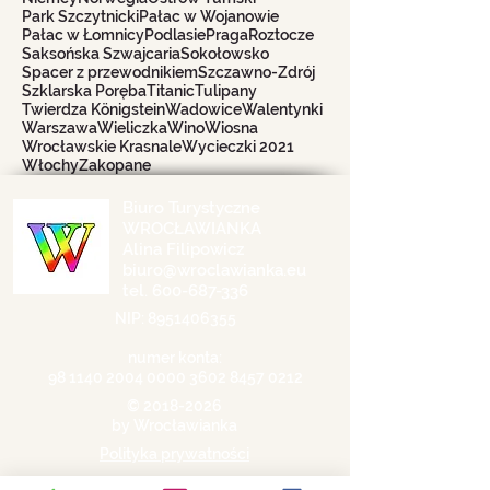
Park Szczytnicki
Pałac w Wojanowie
Pałac w Łomnicy
Podlasie
Praga
Roztocze
Saksońska Szwajcaria
Sokołowsko
Spacer z przewodnikiem
Szczawno-Zdrój
Szklarska Poręba
Titanic
Tulipany
Twierdza Königstein
Wadowice
Walentynki
Warszawa
Wieliczka
Wino
Wiosna
Wrocławskie Krasnale
Wycieczki 2021
Włochy
Zakopane
Biuro Turystyczne
WROCŁAWIANKA
Alina Filipowicz
biuro@wroclawianka.eu
tel.
600-687-336
NIP:
8951406355
numer konta:
98 1140 2004 0000
3602 8457 0212
©
2018-2026
by Wrocławianka
Polityka prywatności