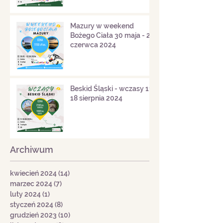
Mazury w weekend
Bożego Ciała 30 maja - 2
czerwca 2024
Beskid Śląski - wczasy 11-
18 sierpnia 2024
Archiwum
kwiecień 2024
(14)
14 postów
marzec 2024
(7)
7 postów
luty 2024
(1)
1 post
styczeń 2024
(8)
8 postów
grudzień 2023
(10)
10 postów