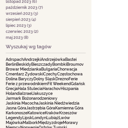
listopad 2023
(6)
6 postów
październik 2023
(7)
7 postów
wrzesień 2023
(3)
3 posty
sierpień 2023
(4)
4 posty
lipiec 2023
(3)
3 posty
czerwiec 2023
(2)
2 posty
maj 2023
(8)
8 postów
Wyszukaj wg tagów
Adrspach
Andrzejki
Andrzejówka
Bastei
Berlin
Beskidy
Bieszczady
Bombki
Broumov
Browar Miedzianka
Bułgaria
Chorwacja
Cmentarz Żydowski
Czechy
Częstochowa
Dolina Baryczy
Dolny Śląsk
Drezno
Ferie
Ferie z przewodnikiem
Fit Weekend
Gdańsk
Grecja
Hala Stulecia
Harachov
Hiszpania
Holandia
Izrael
Jakuszyce
Jarmark Bożonarodzeniowy
Jaskinia Macocha
Jaskinia Niedźwiedzia
Jasna Góra
Jastrzębia Góra
Kamienna Góra
Karkonosze
Katowice
Kraków
Krzeszów
Legendy
Lipsk
Londyn
Lubiąż
Lwów
Majówka
Malbork
Międzyzdroje
Morawy
Niemcy
Norwegia
Ostrów Tumski