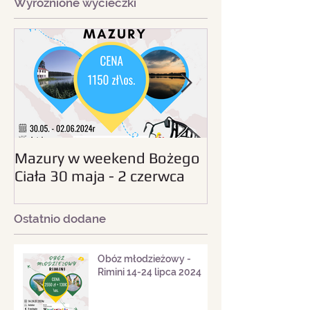
Wyróżnione wycieczki
Mazury w weekend Bożego
Beskid Śląski - wc
Ciała 30 maja - 2 czerwca
sierpnia 2024
2024
Ostatnio dodane
Obóz młodzieżowy -
Rimini 14-24 lipca 2024