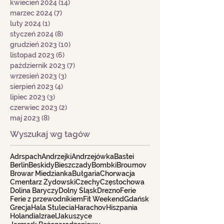
kwiecień 2024
(14)
14 postów
marzec 2024
(7)
7 postów
luty 2024
(1)
1 post
styczeń 2024
(8)
8 postów
grudzień 2023
(10)
10 postów
listopad 2023
(6)
6 postów
październik 2023
(7)
7 postów
wrzesień 2023
(3)
3 posty
sierpień 2023
(4)
4 posty
lipiec 2023
(3)
3 posty
czerwiec 2023
(2)
2 posty
maj 2023
(8)
8 postów
Wyszukaj wg tagów
Adrspach
Andrzejki
Andrzejówka
Bastei
Berlin
Beskidy
Bieszczady
Bombki
Broumov
Browar Miedzianka
Bułgaria
Chorwacja
Cmentarz Żydowski
Czechy
Częstochowa
Dolina Baryczy
Dolny Śląsk
Drezno
Ferie
Ferie z przewodnikiem
Fit Weekend
Gdańsk
Grecja
Hala Stulecia
Harachov
Hiszpania
Holandia
Izrael
Jakuszyce