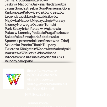
Jarmark Bożonarodzeniowy
Jaskinia Macocha
Jaskinia Niedźwiedzia
Jasna Góra
Jastrzębia Góra
Kamienna Góra
Karkonosze
Katowice
Kraków
Krzeszów
Legendy
Lipsk
Londyn
Lubiąż
Lwów
Majówka
Malbork
Międzyzdroje
Morawy
Niemcy
Norwegia
Ostrów Tumski
Park Szczytnicki
Pałac w Wojanowie
Pałac w Łomnicy
Podlasie
Praga
Roztocze
Saksońska Szwajcaria
Sokołowsko
Spacer z przewodnikiem
Szczawno-Zdrój
Szklarska Poręba
Titanic
Tulipany
Twierdza Königstein
Wadowice
Walentynki
Warszawa
Wieliczka
Wino
Wiosna
Wrocławskie Krasnale
Wycieczki 2021
Włochy
Zakopane
Biuro Turystyczne
WROCŁAWIANKA
Alina Filipowicz
biuro@wroclawianka.eu
tel.
600-687-336
NIP:
8951406355
numer konta: