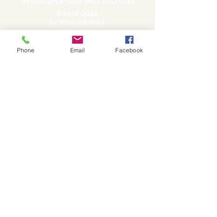
98 1140 2004 0000
3602 8457 0212
©
2018-2026
by Wrocławianka
Polityka prywatności
Phone
Email
Facebook