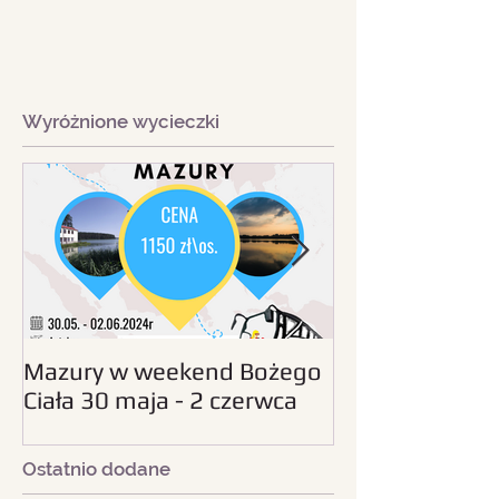
Wyróżnione wycieczki
Mazury w weekend Bożego
Beskid Śląski - wc
Ciała 30 maja - 2 czerwca
sierpnia 2024
2024
Ostatnio dodane