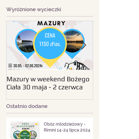
Wyróżnione wycieczki
Mazury w weekend Bożego
Beskid Śląski - wc
Ciała 30 maja - 2 czerwca
sierpnia 2024
2024
Ostatnio dodane
Obóz młodzieżowy -
Rimini 14-24 lipca 2024