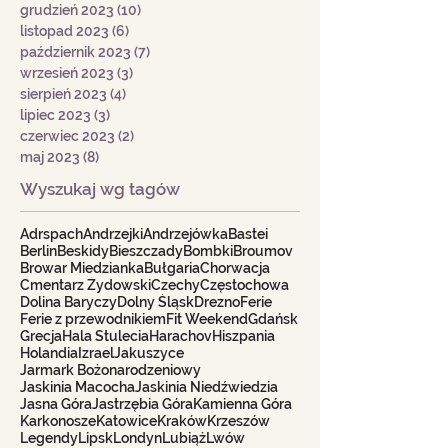
grudzień 2023
(10)
10 postów
listopad 2023
(6)
6 postów
październik 2023
(7)
7 postów
wrzesień 2023
(3)
3 posty
sierpień 2023
(4)
4 posty
lipiec 2023
(3)
3 posty
czerwiec 2023
(2)
2 posty
maj 2023
(8)
8 postów
Wyszukaj wg tagów
Adrspach
Andrzejki
Andrzejówka
Bastei
Berlin
Beskidy
Bieszczady
Bombki
Broumov
Browar Miedzianka
Bułgaria
Chorwacja
Cmentarz Żydowski
Czechy
Częstochowa
Dolina Baryczy
Dolny Śląsk
Drezno
Ferie
Ferie z przewodnikiem
Fit Weekend
Gdańsk
Grecja
Hala Stulecia
Harachov
Hiszpania
Holandia
Izrael
Jakuszyce
Jarmark Bożonarodzeniowy
Jaskinia Macocha
Jaskinia Niedźwiedzia
Jasna Góra
Jastrzębia Góra
Kamienna Góra
Karkonosze
Katowice
Kraków
Krzeszów
Legendy
Lipsk
Londyn
Lubiąż
Lwów