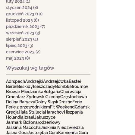
luty 2024
(1)
1 post
styczeń 2024
(8)
8 postów
grudzień 2023
(10)
10 postów
listopad 2023
(6)
6 postów
październik 2023
(7)
7 postów
wrzesień 2023
(3)
3 posty
sierpień 2023
(4)
4 posty
lipiec 2023
(3)
3 posty
czerwiec 2023
(2)
2 posty
maj 2023
(8)
8 postów
Wyszukaj wg tagów
Adrspach
Andrzejki
Andrzejówka
Bastei
Berlin
Beskidy
Bieszczady
Bombki
Broumov
Browar Miedzianka
Bułgaria
Chorwacja
Cmentarz Żydowski
Czechy
Częstochowa
Dolina Baryczy
Dolny Śląsk
Drezno
Ferie
Ferie z przewodnikiem
Fit Weekend
Gdańsk
Grecja
Hala Stulecia
Harachov
Hiszpania
Holandia
Izrael
Jakuszyce
Jarmark Bożonarodzeniowy
Jaskinia Macocha
Jaskinia Niedźwiedzia
Jasna Góra
Jastrzębia Góra
Kamienna Góra