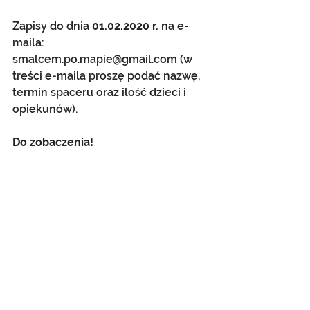
Zapisy do dnia
 01.02.2020 r. 
na e-
maila: 
smalcem.po.mapie@gmail.com (w 
treści e-maila proszę podać nazwę, 
termin spaceru oraz ilość dzieci i 
opiekunów). 
Do zobaczenia!