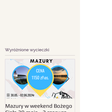
Wyróżnione wycieczki
Mazury w weekend Bożego
Beskid Śląski - wc