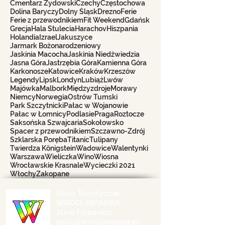
Cmentarz Żydowski
Czechy
Częstochowa
Dolina Baryczy
Dolny Śląsk
Drezno
Ferie
Ferie z przewodnikiem
Fit Weekend
Gdańsk
Grecja
Hala Stulecia
Harachov
Hiszpania
Holandia
Izrael
Jakuszyce
Jarmark Bożonarodzeniowy
Jaskinia Macocha
Jaskinia Niedźwiedzia
Jasna Góra
Jastrzębia Góra
Kamienna Góra
Karkonosze
Katowice
Kraków
Krzeszów
Legendy
Lipsk
Londyn
Lubiąż
Lwów
Majówka
Malbork
Międzyzdroje
Morawy
Niemcy
Norwegia
Ostrów Tumski
Park Szczytnicki
Pałac w Wojanowie
Pałac w Łomnicy
Podlasie
Praga
Roztocze
Saksońska Szwajcaria
Sokołowsko
Spacer z przewodnikiem
Szczawno-Zdrój
Szklarska Poręba
Titanic
Tulipany
Twierdza Königstein
Wadowice
Walentynki
Warszawa
Wieliczka
Wino
Wiosna
Wrocławskie Krasnale
Wycieczki 2021
Włochy
Zakopane
Biuro Turystyczne
WROCŁAWIANKA
Alina Filipowicz
biuro@wroclawianka.eu