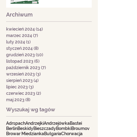
Archiwum
kwiecień 2024
(14)
14 postów
marzec 2024
(7)
7 postów
luty 2024
(1)
1 post
styczeń 2024
(8)
8 postów
grudzień 2023
(10)
10 postów
listopad 2023
(6)
6 postów
październik 2023
(7)
7 postów
wrzesień 2023
(3)
3 posty
sierpień 2023
(4)
4 posty
lipiec 2023
(3)
3 posty
czerwiec 2023
(2)
2 posty
maj 2023
(8)
8 postów
Wyszukaj wg tagów
Adrspach
Andrzejki
Andrzejówka
Bastei
Berlin
Beskidy
Bieszczady
Bombki
Broumov
Browar Miedzianka
Bułgaria
Chorwacja