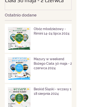
Ciała 30 maja - 2 czerwca
sierpnia 2024
2024
Ostatnio dodane
Obóz młodzieżowy -
Rimini 14-24 lipca 2024
Mazury w weekend
Bożego Ciała 30 maja - 2
czerwca 2024
Beskid Śląski - wczasy 11-
18 sierpnia 2024