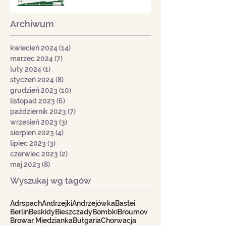
Archiwum
kwiecień 2024
(14)
14 postów
marzec 2024
(7)
7 postów
luty 2024
(1)
1 post
styczeń 2024
(8)
8 postów
grudzień 2023
(10)
10 postów
listopad 2023
(6)
6 postów
październik 2023
(7)
7 postów
wrzesień 2023
(3)
3 posty
sierpień 2023
(4)
4 posty
lipiec 2023
(3)
3 posty
czerwiec 2023
(2)
2 posty
maj 2023
(8)
8 postów
Wyszukaj wg tagów
Adrspach
Andrzejki
Andrzejówka
Bastei
Berlin
Beskidy
Bieszczady
Bombki
Broumov
Browar Miedzianka
Bułgaria
Chorwacja