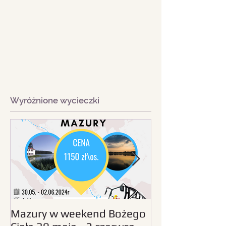
Wyróżnione wycieczki
Mazury w weekend Bożego
Beskid Śląski - wc