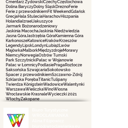
Cmentarz Żydowski
Czechy
Częstochowa
Dolina Baryczy
Dolny Śląsk
Drezno
Ferie
Ferie z przewodnikiem
Fit Weekend
Gdańsk
Grecja
Hala Stulecia
Harachov
Hiszpania
Holandia
Izrael
Jakuszyce
Jarmark Bożonarodzeniowy
Jaskinia Macocha
Jaskinia Niedźwiedzia
Jasna Góra
Jastrzębia Góra
Kamienna Góra
Karkonosze
Katowice
Kraków
Krzeszów
Legendy
Lipsk
Londyn
Lubiąż
Lwów
Majówka
Malbork
Międzyzdroje
Morawy
Niemcy
Norwegia
Ostrów Tumski
Park Szczytnicki
Pałac w Wojanowie
Pałac w Łomnicy
Podlasie
Praga
Roztocze
Saksońska Szwajcaria
Sokołowsko
Spacer z przewodnikiem
Szczawno-Zdrój
Szklarska Poręba
Titanic
Tulipany
Twierdza Königstein
Wadowice
Walentynki
Warszawa
Wieliczka
Wino
Wiosna
Wrocławskie Krasnale
Wycieczki 2021
Włochy
Zakopane
Biuro Turystyczne
WROCŁAWIANKA
Alina Filipowicz
biuro@wroclawianka.eu