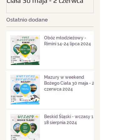
Ciała 30 maja - 2 czerwca
sierpnia 2024
2024
Ostatnio dodane
Obóz młodzieżowy -
Rimini 14-24 lipca 2024
Mazury w weekend
Bożego Ciała 30 maja - 2
czerwca 2024
Beskid Śląski - wczasy 11-
18 sierpnia 2024