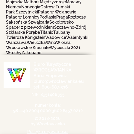
Majówka
Malbork
Międzyzdroje
Morawy
Niemcy
Norwegia
Ostrów Tumski
Park Szczytnicki
Pałac w Wojanowie
Pałac w Łomnicy
Podlasie
Praga
Roztocze
Saksońska Szwajcaria
Sokołowsko
Spacer z przewodnikiem
Szczawno-Zdrój
Szklarska Poręba
Titanic
Tulipany
Twierdza Königstein
Wadowice
Walentynki
Warszawa
Wieliczka
Wino
Wiosna
Wrocławskie Krasnale
Wycieczki 2021
Włochy
Zakopane
Biuro Turystyczne
WROCŁAWIANKA
Alina Filipowicz
biuro@wroclawianka.eu
tel.
600-687-336
NIP:
8951406355
numer konta:
98 1140 2004 0000
3602 8457 0212
©
2018-2026
by Wrocławianka
Polityka prywatności