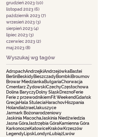
grudzień 2023
(10)
10 postów
listopad 2023
(6)
6 postów
październik 2023
(7)
7 postów
wrzesień 2023
(3)
3 posty
sierpień 2023
(4)
4 posty
lipiec 2023
(3)
3 posty
czerwiec 2023
(2)
2 posty
maj 2023
(8)
8 postów
Wyszukaj wg tagów
Adrspach
Andrzejki
Andrzejówka
Bastei
Berlin
Beskidy
Bieszczady
Bombki
Broumov
Browar Miedzianka
Bułgaria
Chorwacja
Cmentarz Żydowski
Czechy
Częstochowa
Dolina Baryczy
Dolny Śląsk
Drezno
Ferie
Ferie z przewodnikiem
Fit Weekend
Gdańsk
Grecja
Hala Stulecia
Harachov
Hiszpania
Holandia
Izrael
Jakuszyce
Jarmark Bożonarodzeniowy
Jaskinia Macocha
Jaskinia Niedźwiedzia
Jasna Góra
Jastrzębia Góra
Kamienna Góra
Karkonosze
Katowice
Kraków
Krzeszów
Legendy
Lipsk
Londyn
Lubiąż
Lwów