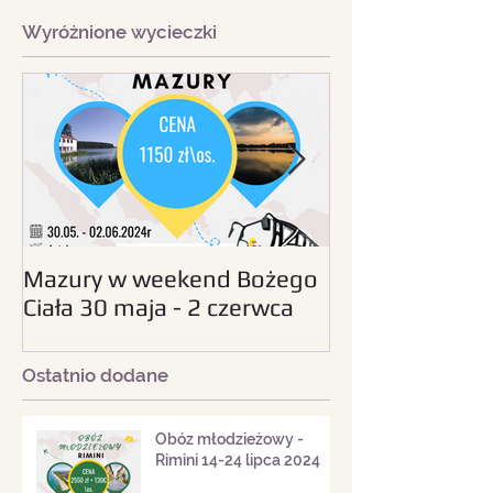
Wyróżnione wycieczki
Mazury w weekend Bożego
Beskid Śląski - wc
Ciała 30 maja - 2 czerwca
sierpnia 2024
2024
Ostatnio dodane
Obóz młodzieżowy -
Rimini 14-24 lipca 2024