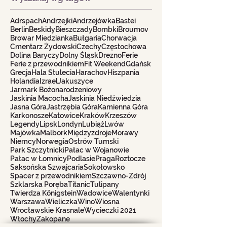
Adrspach
Andrzejki
Andrzejówka
Bastei
Berlin
Beskidy
Bieszczady
Bombki
Broumov
Browar Miedzianka
Bułgaria
Chorwacja
Cmentarz Żydowski
Czechy
Częstochowa
Dolina Baryczy
Dolny Śląsk
Drezno
Ferie
Ferie z przewodnikiem
Fit Weekend
Gdańsk
Grecja
Hala Stulecia
Harachov
Hiszpania
Holandia
Izrael
Jakuszyce
Jarmark Bożonarodzeniowy
Jaskinia Macocha
Jaskinia Niedźwiedzia
Jasna Góra
Jastrzębia Góra
Kamienna Góra
Karkonosze
Katowice
Kraków
Krzeszów
Legendy
Lipsk
Londyn
Lubiąż
Lwów
Majówka
Malbork
Międzyzdroje
Morawy
Niemcy
Norwegia
Ostrów Tumski
Park Szczytnicki
Pałac w Wojanowie
Pałac w Łomnicy
Podlasie
Praga
Roztocze
Saksońska Szwajcaria
Sokołowsko
Spacer z przewodnikiem
Szczawno-Zdrój
Szklarska Poręba
Titanic
Tulipany
Twierdza Königstein
Wadowice
Walentynki
Warszawa
Wieliczka
Wino
Wiosna
Wrocławskie Krasnale
Wycieczki 2021
Włochy
Zakopane