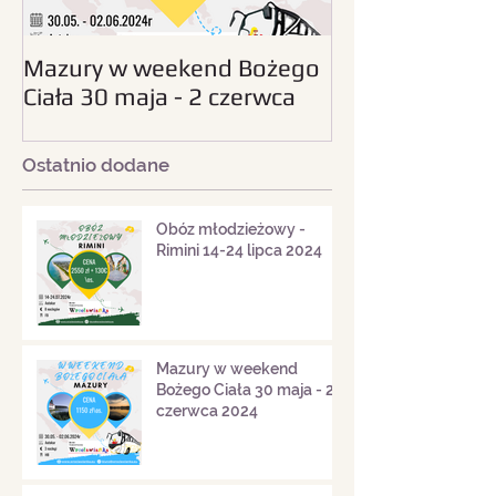
Mazury w weekend Bożego
Beskid Śląski - wc
Ciała 30 maja - 2 czerwca
sierpnia 2024
2024
Ostatnio dodane
Obóz młodzieżowy -
Rimini 14-24 lipca 2024
Mazury w weekend
Bożego Ciała 30 maja - 2
czerwca 2024