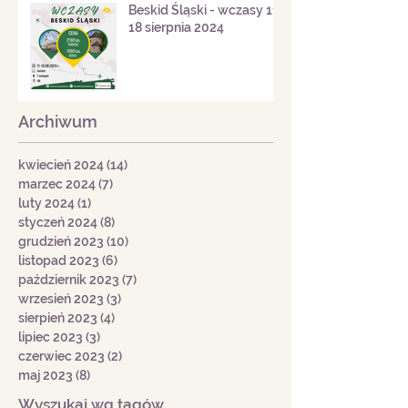
Beskid Śląski - wczasy 11-
18 sierpnia 2024
Archiwum
kwiecień 2024
(14)
14 postów
marzec 2024
(7)
7 postów
luty 2024
(1)
1 post
styczeń 2024
(8)
8 postów
grudzień 2023
(10)
10 postów
listopad 2023
(6)
6 postów
październik 2023
(7)
7 postów
wrzesień 2023
(3)
3 posty
sierpień 2023
(4)
4 posty
lipiec 2023
(3)
3 posty
czerwiec 2023
(2)
2 posty
maj 2023
(8)
8 postów
Wyszukaj wg tagów