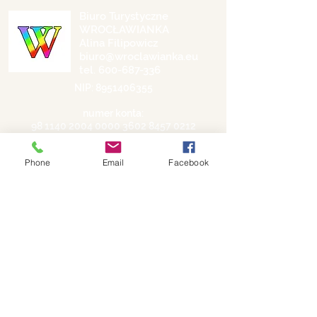
Biuro Turystyczne
WROCŁAWIANKA
Alina Filipowicz
biuro@wroclawianka.eu
tel.
600-687-336
NIP:
8951406355
numer konta:
98 1140 2004 0000
3602 8457 0212
©
2018-2026
by Wrocławianka
Phone
Email
Facebook
Polityka prywatności