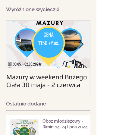
Wyróżnione wycieczki
Mazury w weekend Bożego
Beskid Śląski - wc
Ciała 30 maja - 2 czerwca
sierpnia 2024
2024
Ostatnio dodane
Obóz młodzieżowy -
Rimini 14-24 lipca 2024