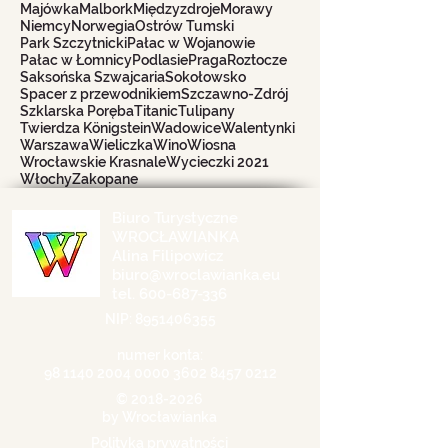
Majówka
Malbork
Międzyzdroje
Morawy
Niemcy
Norwegia
Ostrów Tumski
Park Szczytnicki
Pałac w Wojanowie
Pałac w Łomnicy
Podlasie
Praga
Roztocze
Saksońska Szwajcaria
Sokołowsko
Spacer z przewodnikiem
Szczawno-Zdrój
Szklarska Poręba
Titanic
Tulipany
Twierdza Königstein
Wadowice
Walentynki
Warszawa
Wieliczka
Wino
Wiosna
Wrocławskie Krasnale
Wycieczki 2021
Włochy
Zakopane
Biuro Turystyczne
WROCŁAWIANKA
Alina Filipowicz
biuro@wroclawianka.eu
tel.
600-687-336
NIP:
8951406355
numer konta:
98 1140 2004 0000
3602 8457 0212
©
2018-2026
by Wrocławianka
Polityka prywatności