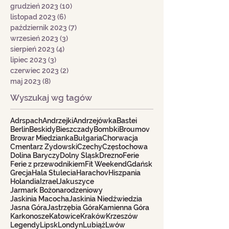
grudzień 2023
(10)
10 postów
listopad 2023
(6)
6 postów
październik 2023
(7)
7 postów
wrzesień 2023
(3)
3 posty
sierpień 2023
(4)
4 posty
lipiec 2023
(3)
3 posty
czerwiec 2023
(2)
2 posty
maj 2023
(8)
8 postów
Wyszukaj wg tagów
Adrspach
Andrzejki
Andrzejówka
Bastei
Berlin
Beskidy
Bieszczady
Bombki
Broumov
Browar Miedzianka
Bułgaria
Chorwacja
Cmentarz Żydowski
Czechy
Częstochowa
Dolina Baryczy
Dolny Śląsk
Drezno
Ferie
Ferie z przewodnikiem
Fit Weekend
Gdańsk
Grecja
Hala Stulecia
Harachov
Hiszpania
Holandia
Izrael
Jakuszyce
Jarmark Bożonarodzeniowy
Jaskinia Macocha
Jaskinia Niedźwiedzia
Jasna Góra
Jastrzębia Góra
Kamienna Góra
Karkonosze
Katowice
Kraków
Krzeszów
Legendy
Lipsk
Londyn
Lubiąż
Lwów