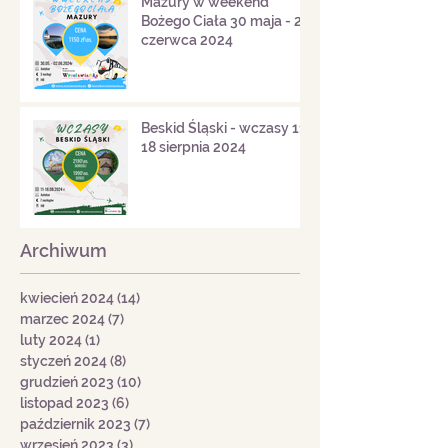
Mazury w weekend
Bożego Ciała 30 maja - 2
czerwca 2024
Beskid Śląski - wczasy 11-
18 sierpnia 2024
Archiwum
kwiecień 2024
(14)
14 postów
marzec 2024
(7)
7 postów
luty 2024
(1)
1 post
styczeń 2024
(8)
8 postów
grudzień 2023
(10)
10 postów
listopad 2023
(6)
6 postów
październik 2023
(7)
7 postów
wrzesień 2023
(3)
3 posty