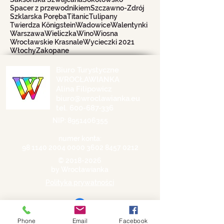
Spacer z przewodnikiem
Szczawno-Zdrój
Szklarska Poręba
Titanic
Tulipany
Twierdza Königstein
Wadowice
Walentynki
Warszawa
Wieliczka
Wino
Wiosna
Wrocławskie Krasnale
Wycieczki 2021
Włochy
Zakopane
Biuro Turystyczne
WROCŁAWIANKA
Alina Filipowicz
biuro@wroclawianka.eu
tel.
600-687-336
NIP:
8951406355
numer konta:
98 1140 2004 0000
3602 8457 0212
©
2018-2026
by Wrocławianka
Polityka prywatności
Phone
Email
Facebook