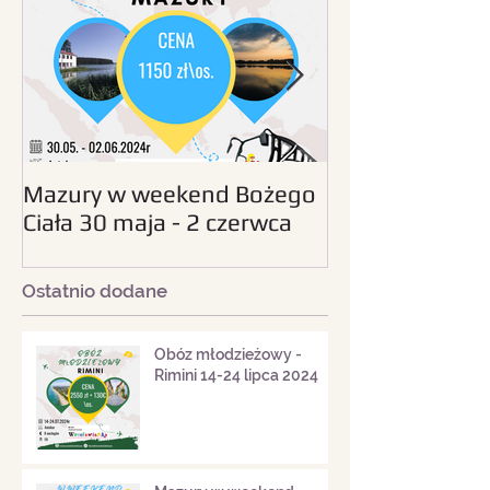
Mazury w weekend Bożego
Beskid Śląski - wc
Ciała 30 maja - 2 czerwca
sierpnia 2024
2024
Ostatnio dodane
Obóz młodzieżowy -
Rimini 14-24 lipca 2024