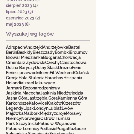
sierpień 2023
(4)
4 posty
lipiec 2023
(3)
3 posty
czerwiec 2023
(2)
2 posty
maj 2023
(8)
8 postów
Wyszukaj wg tagów
Adrspach
Andrzejki
Andrzejówka
Bastei
Berlin
Beskidy
Bieszczady
Bombki
Broumov
Browar Miedzianka
Bułgaria
Chorwacja
Cmentarz Żydowski
Czechy
Częstochowa
Dolina Baryczy
Dolny Śląsk
Drezno
Ferie
Ferie z przewodnikiem
Fit Weekend
Gdańsk
Grecja
Hala Stulecia
Harachov
Hiszpania
Holandia
Izrael
Jakuszyce
Jarmark Bożonarodzeniowy
Jaskinia Macocha
Jaskinia Niedźwiedzia
Jasna Góra
Jastrzębia Góra
Kamienna Góra
Karkonosze
Katowice
Kraków
Krzeszów
Legendy
Lipsk
Londyn
Lubiąż
Lwów
Majówka
Malbork
Międzyzdroje
Morawy
Niemcy
Norwegia
Ostrów Tumski
Park Szczytnicki
Pałac w Wojanowie
Pałac w Łomnicy
Podlasie
Praga
Roztocze
Saksońska Szwajcaria
Sokołowsko