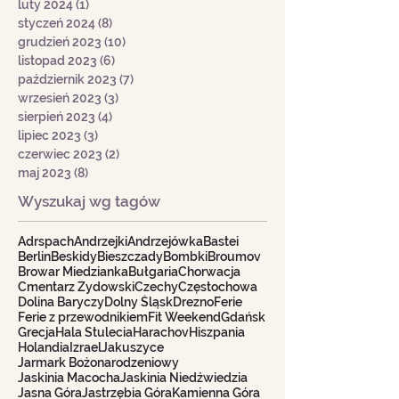
luty 2024
(1)
1 post
styczeń 2024
(8)
8 postów
grudzień 2023
(10)
10 postów
listopad 2023
(6)
6 postów
październik 2023
(7)
7 postów
wrzesień 2023
(3)
3 posty
sierpień 2023
(4)
4 posty
lipiec 2023
(3)
3 posty
czerwiec 2023
(2)
2 posty
maj 2023
(8)
8 postów
Wyszukaj wg tagów
Adrspach
Andrzejki
Andrzejówka
Bastei
Berlin
Beskidy
Bieszczady
Bombki
Broumov
Browar Miedzianka
Bułgaria
Chorwacja
Cmentarz Żydowski
Czechy
Częstochowa
Dolina Baryczy
Dolny Śląsk
Drezno
Ferie
Ferie z przewodnikiem
Fit Weekend
Gdańsk
Grecja
Hala Stulecia
Harachov
Hiszpania
Holandia
Izrael
Jakuszyce
Jarmark Bożonarodzeniowy
Jaskinia Macocha
Jaskinia Niedźwiedzia
Jasna Góra
Jastrzębia Góra
Kamienna Góra