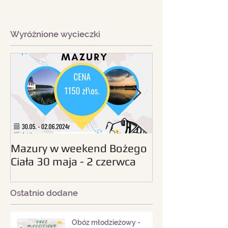
Wyróżnione wycieczki
Mazury w weekend Bożego
Beskid Śląski - wc
Ciała 30 maja - 2 czerwca
sierpnia 2024
2024
Ostatnio dodane
Obóz młodzieżowy -