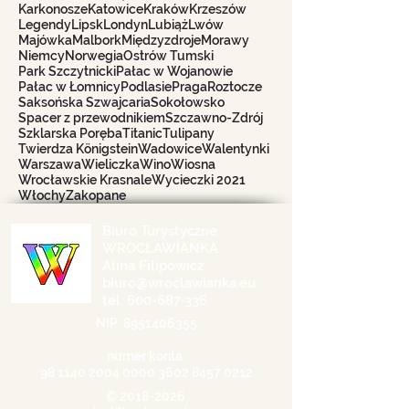
Karkonosze
Katowice
Kraków
Krzeszów
Legendy
Lipsk
Londyn
Lubiąż
Lwów
Majówka
Malbork
Międzyzdroje
Morawy
Niemcy
Norwegia
Ostrów Tumski
Park Szczytnicki
Pałac w Wojanowie
Pałac w Łomnicy
Podlasie
Praga
Roztocze
Saksońska Szwajcaria
Sokołowsko
Spacer z przewodnikiem
Szczawno-Zdrój
Szklarska Poręba
Titanic
Tulipany
Twierdza Königstein
Wadowice
Walentynki
Warszawa
Wieliczka
Wino
Wiosna
Wrocławskie Krasnale
Wycieczki 2021
Włochy
Zakopane
Biuro Turystyczne
WROCŁAWIANKA
Alina Filipowicz
biuro@wroclawianka.eu
tel.
600-687-336
NIP:
8951406355
numer konta:
98 1140 2004 0000
3602 8457 0212
©
2018-2026