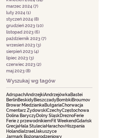
marzec 2024
(7)
7 postów
luty 2024
(1)
1 post
styczeń 2024
(8)
8 postów
grudzień 2023
(10)
10 postów
listopad 2023
(6)
6 postów
październik 2023
(7)
7 postów
wrzesień 2023
(3)
3 posty
sierpień 2023
(4)
4 posty
lipiec 2023
(3)
3 posty
czerwiec 2023
(2)
2 posty
maj 2023
(8)
8 postów
Wyszukaj wg tagów
Adrspach
Andrzejki
Andrzejówka
Bastei
Berlin
Beskidy
Bieszczady
Bombki
Broumov
Browar Miedzianka
Bułgaria
Chorwacja
Cmentarz Żydowski
Czechy
Częstochowa
Dolina Baryczy
Dolny Śląsk
Drezno
Ferie
Ferie z przewodnikiem
Fit Weekend
Gdańsk
Grecja
Hala Stulecia
Harachov
Hiszpania
Holandia
Izrael
Jakuszyce
Jarmark Bożonarodzeniowy