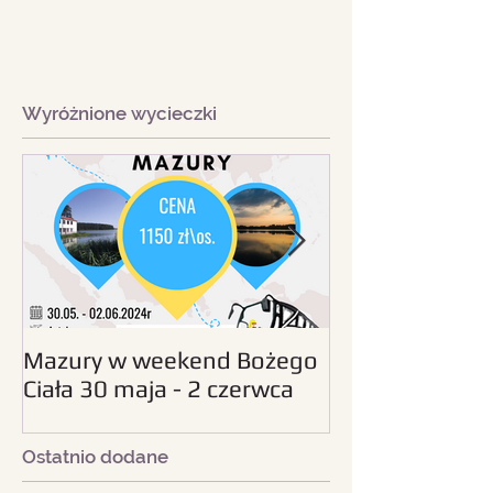
Wyróżnione wycieczki
Mazury w weekend Bożego
Beskid Śląski - wc
Ciała 30 maja - 2 czerwca
sierpnia 2024
2024
Ostatnio dodane