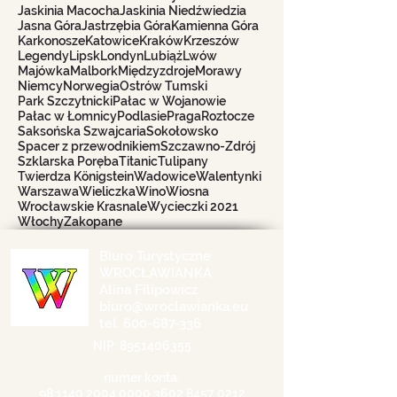
Jaskinia Macocha
Jaskinia Niedźwiedzia
Jasna Góra
Jastrzębia Góra
Kamienna Góra
Karkonosze
Katowice
Kraków
Krzeszów
Legendy
Lipsk
Londyn
Lubiąż
Lwów
Majówka
Malbork
Międzyzdroje
Morawy
Niemcy
Norwegia
Ostrów Tumski
Park Szczytnicki
Pałac w Wojanowie
Pałac w Łomnicy
Podlasie
Praga
Roztocze
Saksońska Szwajcaria
Sokołowsko
Spacer z przewodnikiem
Szczawno-Zdrój
Szklarska Poręba
Titanic
Tulipany
Twierdza Königstein
Wadowice
Walentynki
Warszawa
Wieliczka
Wino
Wiosna
Wrocławskie Krasnale
Wycieczki 2021
Włochy
Zakopane
Biuro Turystyczne
WROCŁAWIANKA
Alina Filipowicz
biuro@wroclawianka.eu
tel.
600-687-336
NIP:
8951406355
numer konta:
98 1140 2004 0000
3602 8457 0212