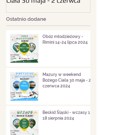
Ciała 30 maja - 2 czerwca
sierpnia 2024
2024
Ostatnio dodane
Obóz młodzieżowy -
Rimini 14-24 lipca 2024
Mazury w weekend
Bożego Ciała 30 maja - 2
czerwca 2024
Beskid Śląski - wczasy 11-
18 sierpnia 2024