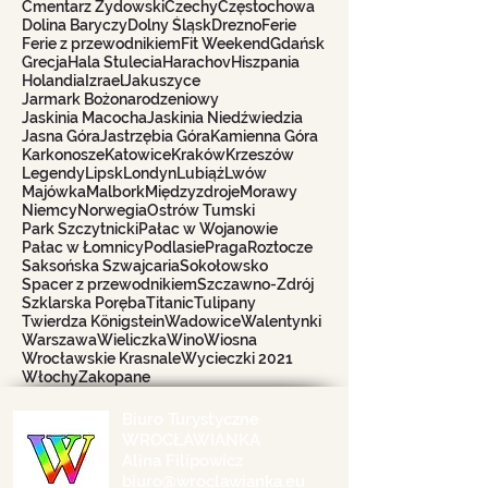
Cmentarz Żydowski
Czechy
Częstochowa
Dolina Baryczy
Dolny Śląsk
Drezno
Ferie
Ferie z przewodnikiem
Fit Weekend
Gdańsk
Grecja
Hala Stulecia
Harachov
Hiszpania
Holandia
Izrael
Jakuszyce
Jarmark Bożonarodzeniowy
Jaskinia Macocha
Jaskinia Niedźwiedzia
Jasna Góra
Jastrzębia Góra
Kamienna Góra
Karkonosze
Katowice
Kraków
Krzeszów
Legendy
Lipsk
Londyn
Lubiąż
Lwów
Majówka
Malbork
Międzyzdroje
Morawy
Niemcy
Norwegia
Ostrów Tumski
Park Szczytnicki
Pałac w Wojanowie
Pałac w Łomnicy
Podlasie
Praga
Roztocze
Saksońska Szwajcaria
Sokołowsko
Spacer z przewodnikiem
Szczawno-Zdrój
Szklarska Poręba
Titanic
Tulipany
Twierdza Königstein
Wadowice
Walentynki
Warszawa
Wieliczka
Wino
Wiosna
Wrocławskie Krasnale
Wycieczki 2021
Włochy
Zakopane
Biuro Turystyczne
WROCŁAWIANKA
Alina Filipowicz
biuro@wroclawianka.eu