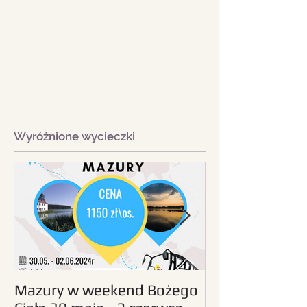
Wyróżnione wycieczki
Mazury w weekend Bożego
Beskid Śląski - wc