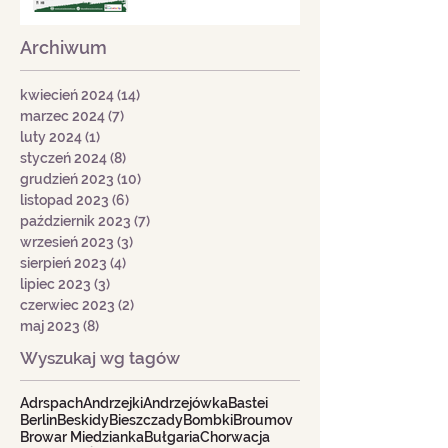
Archiwum
kwiecień 2024
(14)
14 postów
marzec 2024
(7)
7 postów
luty 2024
(1)
1 post
styczeń 2024
(8)
8 postów
grudzień 2023
(10)
10 postów
listopad 2023
(6)
6 postów
październik 2023
(7)
7 postów
wrzesień 2023
(3)
3 posty
sierpień 2023
(4)
4 posty
lipiec 2023
(3)
3 posty
czerwiec 2023
(2)
2 posty
maj 2023
(8)
8 postów
Wyszukaj wg tagów
Adrspach
Andrzejki
Andrzejówka
Bastei
Berlin
Beskidy
Bieszczady
Bombki
Broumov
Browar Miedzianka
Bułgaria
Chorwacja