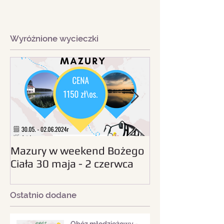
Wyróżnione wycieczki
Mazury w weekend Bożego
Beskid Śląski - wc
Ciała 30 maja - 2 czerwca
sierpnia 2024
2024
Ostatnio dodane
Obóz młodzieżowy -