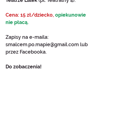
Teatrze Lalek 
(pl. Teatralny 4).
Cena: 15 zł/dziecko, 
opiekunowie 
nie płacą.
Zapisy na e-maila: 
smalcem.po.mapie@gmail.com lub 
przez Facebooka.
Do zobaczenia!