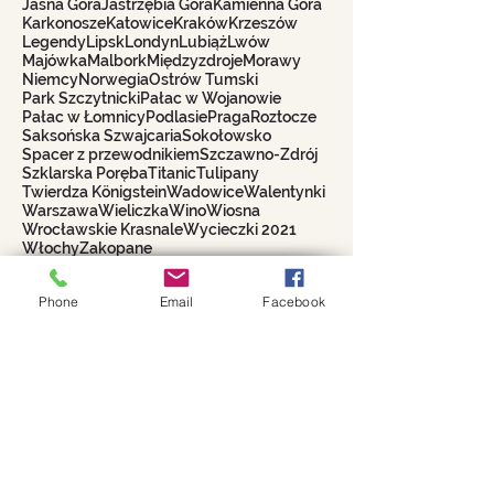
Jasna Góra
Jastrzębia Góra
Kamienna Góra
Karkonosze
Katowice
Kraków
Krzeszów
Legendy
Lipsk
Londyn
Lubiąż
Lwów
Majówka
Malbork
Międzyzdroje
Morawy
Niemcy
Norwegia
Ostrów Tumski
Park Szczytnicki
Pałac w Wojanowie
Pałac w Łomnicy
Podlasie
Praga
Roztocze
Saksońska Szwajcaria
Sokołowsko
Spacer z przewodnikiem
Szczawno-Zdrój
Szklarska Poręba
Titanic
Tulipany
Twierdza Königstein
Wadowice
Walentynki
Warszawa
Wieliczka
Wino
Wiosna
Wrocławskie Krasnale
Wycieczki 2021
Włochy
Zakopane
Biuro Turystyczne
Phone
Email
Facebook
WROCŁAWIANKA
Alina Filipowicz
biuro@wroclawianka.eu
tel.
600-687-336
NIP:
8951406355
numer konta:
98 1140 2004 0000
3602 8457 0212
©
2018-2026