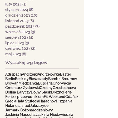
luty 2024
(1)
1 post
styczeń 2024
(8)
8 postów
grudzień 2023
(10)
10 postów
listopad 2023
(6)
6 postów
październik 2023
(7)
7 postów
wrzesień 2023
(3)
3 posty
sierpień 2023
(4)
4 posty
lipiec 2023
(3)
3 posty
czerwiec 2023
(2)
2 posty
maj 2023
(8)
8 postów
Wyszukaj wg tagów
Adrspach
Andrzejki
Andrzejówka
Bastei
Berlin
Beskidy
Bieszczady
Bombki
Broumov
Browar Miedzianka
Bułgaria
Chorwacja
Cmentarz Żydowski
Czechy
Częstochowa
Dolina Baryczy
Dolny Śląsk
Drezno
Ferie
Ferie z przewodnikiem
Fit Weekend
Gdańsk
Grecja
Hala Stulecia
Harachov
Hiszpania
Holandia
Izrael
Jakuszyce
Jarmark Bożonarodzeniowy
Jaskinia Macocha
Jaskinia Niedźwiedzia