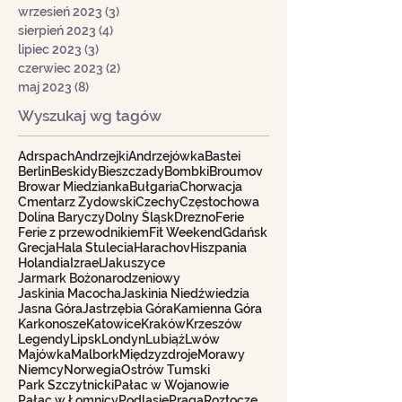
wrzesień 2023
(3)
3 posty
sierpień 2023
(4)
4 posty
lipiec 2023
(3)
3 posty
czerwiec 2023
(2)
2 posty
maj 2023
(8)
8 postów
Wyszukaj wg tagów
Adrspach
Andrzejki
Andrzejówka
Bastei
Berlin
Beskidy
Bieszczady
Bombki
Broumov
Browar Miedzianka
Bułgaria
Chorwacja
Cmentarz Żydowski
Czechy
Częstochowa
Dolina Baryczy
Dolny Śląsk
Drezno
Ferie
Ferie z przewodnikiem
Fit Weekend
Gdańsk
Grecja
Hala Stulecia
Harachov
Hiszpania
Holandia
Izrael
Jakuszyce
Jarmark Bożonarodzeniowy
Jaskinia Macocha
Jaskinia Niedźwiedzia
Jasna Góra
Jastrzębia Góra
Kamienna Góra
Karkonosze
Katowice
Kraków
Krzeszów
Legendy
Lipsk
Londyn
Lubiąż
Lwów
Majówka
Malbork
Międzyzdroje
Morawy
Niemcy
Norwegia
Ostrów Tumski
Park Szczytnicki
Pałac w Wojanowie
Pałac w Łomnicy
Podlasie
Praga
Roztocze