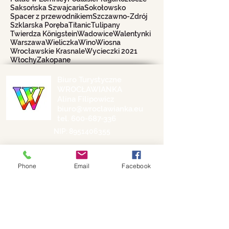
Saksońska Szwajcaria
Sokołowsko
Spacer z przewodnikiem
Szczawno-Zdrój
Szklarska Poręba
Titanic
Tulipany
Twierdza Königstein
Wadowice
Walentynki
Warszawa
Wieliczka
Wino
Wiosna
Wrocławskie Krasnale
Wycieczki 2021
Włochy
Zakopane
Biuro Turystyczne
WROCŁAWIANKA
Alina Filipowicz
biuro@wroclawianka.eu
tel.
600-687-336
NIP:
8951406355
numer konta:
98 1140 2004 0000
3602 8457 0212
Phone
Email
Facebook
©
2018-2026
by Wrocławianka
Polityka prywatności