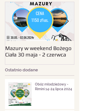
Mazury w weekend Bożego
Beskid Śląski - wc
Ciała 30 maja - 2 czerwca
sierpnia 2024
2024
Ostatnio dodane
Obóz młodzieżowy -
Rimini 14-24 lipca 2024