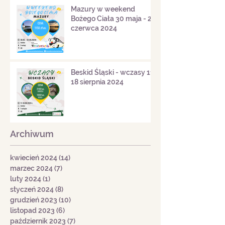
Mazury w weekend
Bożego Ciała 30 maja - 2
czerwca 2024
Beskid Śląski - wczasy 11-
18 sierpnia 2024
Archiwum
kwiecień 2024
(14)
14 postów
marzec 2024
(7)
7 postów
luty 2024
(1)
1 post
styczeń 2024
(8)
8 postów
grudzień 2023
(10)
10 postów
listopad 2023
(6)
6 postów
październik 2023
(7)
7 postów