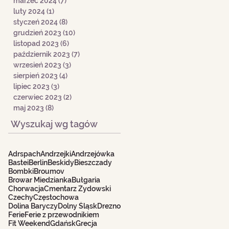
marzec 2024
(7)
7 postów
luty 2024
(1)
1 post
styczeń 2024
(8)
8 postów
grudzień 2023
(10)
10 postów
listopad 2023
(6)
6 postów
październik 2023
(7)
7 postów
wrzesień 2023
(3)
3 posty
sierpień 2023
(4)
4 posty
lipiec 2023
(3)
3 posty
czerwiec 2023
(2)
2 posty
maj 2023
(8)
8 postów
Wyszukaj wg tagów
Adrspach
Andrzejki
Andrzejówka
Bastei
Berlin
Beskidy
Bieszczady
Bombki
Broumov
Browar Miedzianka
Bułgaria
Chorwacja
Cmentarz Żydowski
Czechy
Częstochowa
Dolina Baryczy
Dolny Śląsk
Drezno
Ferie
Ferie z przewodnikiem
Fit Weekend
Gdańsk
Grecja