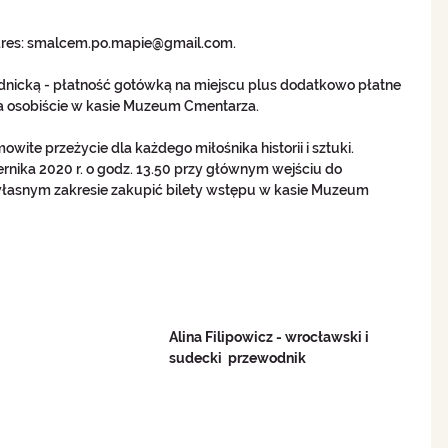
adres: smalcem.po.mapie@gmail.com.
dnicką - płatność gotówką na miejscu plus dodatkowo płatne 
a osobiście w kasie Muzeum Cmentarza.
ite przeżycie dla każdego miłośnika historii i sztuki. 
nika 2020 r. o godz. 13.50 przy głównym wejściu do 
własnym zakresie zakupić bilety wstępu w kasie Muzeum 
Alina Filipowicz - wrocławski i 
sudecki  przewodnik