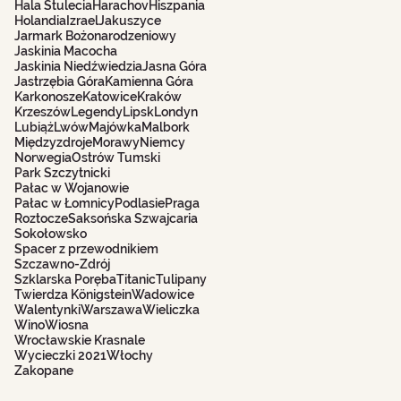
Hala Stulecia
Harachov
Hiszpania
Holandia
Izrael
Jakuszyce
Jarmark Bożonarodzeniowy
Jaskinia Macocha
Jaskinia Niedźwiedzia
Jasna Góra
Jastrzębia Góra
Kamienna Góra
Karkonosze
Katowice
Kraków
Krzeszów
Legendy
Lipsk
Londyn
Lubiąż
Lwów
Majówka
Malbork
Międzyzdroje
Morawy
Niemcy
Norwegia
Ostrów Tumski
Park Szczytnicki
Pałac w Wojanowie
Pałac w Łomnicy
Podlasie
Praga
Roztocze
Saksońska Szwajcaria
Sokołowsko
Spacer z przewodnikiem
Szczawno-Zdrój
Szklarska Poręba
Titanic
Tulipany
Twierdza Königstein
Wadowice
Walentynki
Warszawa
Wieliczka
Wino
Wiosna
Wrocławskie Krasnale
Wycieczki 2021
Włochy
Zakopane