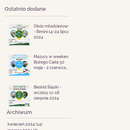
Ostatnio dodane
Obóz młodzieżowy
- Rimini 14-24 lipca
2024
Mazury w weekend
Bożego Ciała 30
maja - 2 czerwca
2024
Beskid Śląski -
wczasy 11-18
sierpnia 2024
Archiwum
kwiecień 2024
(14)
14 postów