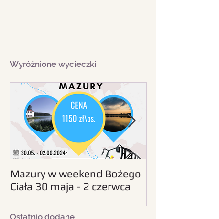
Wyróżnione wycieczki
Mazury w weekend Bożego
Beskid Śląski - wc
Ciała 30 maja - 2 czerwca
sierpnia 2024
2024
Ostatnio dodane