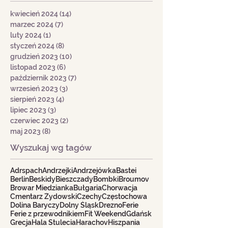
kwiecień 2024
(14)
14 postów
marzec 2024
(7)
7 postów
luty 2024
(1)
1 post
styczeń 2024
(8)
8 postów
grudzień 2023
(10)
10 postów
listopad 2023
(6)
6 postów
październik 2023
(7)
7 postów
wrzesień 2023
(3)
3 posty
sierpień 2023
(4)
4 posty
lipiec 2023
(3)
3 posty
czerwiec 2023
(2)
2 posty
maj 2023
(8)
8 postów
Wyszukaj wg tagów
Adrspach
Andrzejki
Andrzejówka
Bastei
Berlin
Beskidy
Bieszczady
Bombki
Broumov
Browar Miedzianka
Bułgaria
Chorwacja
Cmentarz Żydowski
Czechy
Częstochowa
Dolina Baryczy
Dolny Śląsk
Drezno
Ferie
Ferie z przewodnikiem
Fit Weekend
Gdańsk
Grecja
Hala Stulecia
Harachov
Hiszpania