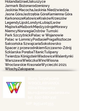
Holandia
Izrael
Jakuszyce
Jarmark Bożonarodzeniowy
Jaskinia Macocha
Jaskinia Niedźwiedzia
Jasna Góra
Jastrzębia Góra
Kamienna Góra
Karkonosze
Katowice
Kraków
Krzeszów
Legendy
Lipsk
Londyn
Lubiąż
Lwów
Majówka
Malbork
Międzyzdroje
Morawy
Niemcy
Norwegia
Ostrów Tumski
Park Szczytnicki
Pałac w Wojanowie
Pałac w Łomnicy
Podlasie
Praga
Roztocze
Saksońska Szwajcaria
Sokołowsko
Spacer z przewodnikiem
Szczawno-Zdrój
Szklarska Poręba
Titanic
Tulipany
Twierdza Königstein
Wadowice
Walentynki
Warszawa
Wieliczka
Wino
Wiosna
Wrocławskie Krasnale
Wycieczki 2021
Włochy
Zakopane
Biuro Turystyczne
WROCŁAWIANKA
Alina Filipowicz
biuro@wroclawianka.eu
tel.
600-687-336
NIP:
8951406355