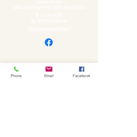
numer konta:
98 1140 2004 0000
3602 8457 0212
©
2018-2026
by Wrocławianka
Polityka prywatności
Phone
Email
Facebook