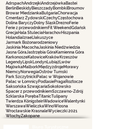
Adrspach
Andrzejki
Andrzejówka
Bastei
Berlin
Beskidy
Bieszczady
Bombki
Broumov
Browar Miedzianka
Bułgaria
Chorwacja
Cmentarz Żydowski
Czechy
Częstochowa
Dolina Baryczy
Dolny Śląsk
Drezno
Ferie
Ferie z przewodnikiem
Fit Weekend
Gdańsk
Grecja
Hala Stulecia
Harachov
Hiszpania
Holandia
Izrael
Jakuszyce
Jarmark Bożonarodzeniowy
Jaskinia Macocha
Jaskinia Niedźwiedzia
Jasna Góra
Jastrzębia Góra
Kamienna Góra
Karkonosze
Katowice
Kraków
Krzeszów
Legendy
Lipsk
Londyn
Lubiąż
Lwów
Majówka
Malbork
Międzyzdroje
Morawy
Niemcy
Norwegia
Ostrów Tumski
Park Szczytnicki
Pałac w Wojanowie
Pałac w Łomnicy
Podlasie
Praga
Roztocze
Saksońska Szwajcaria
Sokołowsko
Spacer z przewodnikiem
Szczawno-Zdrój
Szklarska Poręba
Titanic
Tulipany
Twierdza Königstein
Wadowice
Walentynki
Warszawa
Wieliczka
Wino
Wiosna
Wrocławskie Krasnale
Wycieczki 2021
Włochy
Zakopane
Biuro Turystyczne