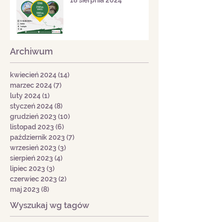
18 sierpnia 2024
Archiwum
kwiecień 2024
(14)
14 postów
marzec 2024
(7)
7 postów
luty 2024
(1)
1 post
styczeń 2024
(8)
8 postów
grudzień 2023
(10)
10 postów
listopad 2023
(6)
6 postów
październik 2023
(7)
7 postów
wrzesień 2023
(3)
3 posty
sierpień 2023
(4)
4 posty
lipiec 2023
(3)
3 posty
czerwiec 2023
(2)
2 posty
maj 2023
(8)
8 postów
Wyszukaj wg tagów