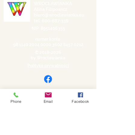
WROCŁAWIANKA
Alina Filipowicz
biuro@wroclawianka.eu
tel.
600-687-336
NIP:
8951406355
numer konta:
98 1140 2004 0000
3602 8457 0212
©
2018-2026
by Wrocławianka
Polityka prywatności
Phone
Email
Facebook