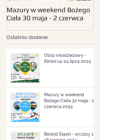
Mazury w weekend Bożego
Beskid Śląski - wc
Ciała 30 maja - 2 czerwca
sierpnia 2024
2024
Ostatnio dodane
Obóz młodzieżowy -
Rimini 14-24 lipca 2024
Mazury w weekend
Bożego Ciała 30 maja - 2
czerwca 2024
Beskid Śląski - wczasy 11-