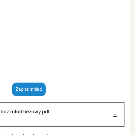
Zapisz mnie :)
 obóz młodzieżowy
.pdf