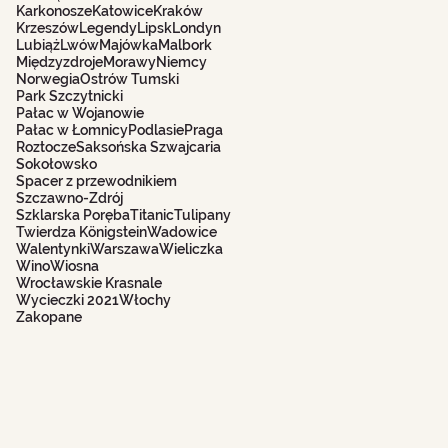
Karkonosze
Katowice
Kraków
Krzeszów
Legendy
Lipsk
Londyn
Lubiąż
Lwów
Majówka
Malbork
Międzyzdroje
Morawy
Niemcy
Norwegia
Ostrów Tumski
Park Szczytnicki
Pałac w Wojanowie
Pałac w Łomnicy
Podlasie
Praga
Roztocze
Saksońska Szwajcaria
Sokołowsko
Spacer z przewodnikiem
Szczawno-Zdrój
Szklarska Poręba
Titanic
Tulipany
Twierdza Königstein
Wadowice
Walentynki
Warszawa
Wieliczka
Wino
Wiosna
Wrocławskie Krasnale
Wycieczki 2021
Włochy
Zakopane