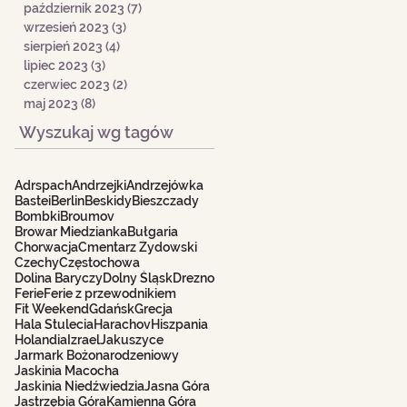
październik 2023
(7)
7 postów
wrzesień 2023
(3)
3 posty
sierpień 2023
(4)
4 posty
lipiec 2023
(3)
3 posty
czerwiec 2023
(2)
2 posty
maj 2023
(8)
8 postów
Wyszukaj wg tagów
Adrspach
Andrzejki
Andrzejówka
Bastei
Berlin
Beskidy
Bieszczady
Bombki
Broumov
Browar Miedzianka
Bułgaria
Chorwacja
Cmentarz Żydowski
Czechy
Częstochowa
Dolina Baryczy
Dolny Śląsk
Drezno
Ferie
Ferie z przewodnikiem
Fit Weekend
Gdańsk
Grecja
Hala Stulecia
Harachov
Hiszpania
Holandia
Izrael
Jakuszyce
Jarmark Bożonarodzeniowy
Jaskinia Macocha
Jaskinia Niedźwiedzia
Jasna Góra
Jastrzębia Góra
Kamienna Góra