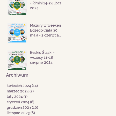
- Rimini 14-24 lipca
2024
Mazury w weekend
Bożego Ciała 30
maja - 2 czerwca
2024
Beskid Śląski -
wczasy 11-18
sierpnia 2024
Archiwum
kwiecień 2024
(14)
14 postów
marzec 2024
(7)
7 postów
luty 2024
(1)
1 post
styczeń 2024
(8)
8 postów
grudzień 2023
(10)
10 postów
listopad 2023
(6)
6 postów