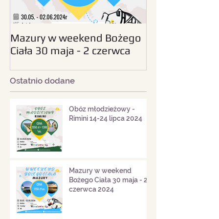
Mazury w weekend Bożego
Beskid Śląski - wc
Ciała 30 maja - 2 czerwca
sierpnia 2024
2024
Ostatnio dodane
Obóz młodzieżowy -
Rimini 14-24 lipca 2024
Mazury w weekend
Bożego Ciała 30 maja - 2
czerwca 2024