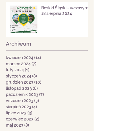
Beskid Śląski - wczasy 11-
18 sierpnia 2024
Archiwum
kwiecień 2024
(14)
14 postów
marzec 2024
(7)
7 postów
luty 2024
(1)
1 post
styczeń 2024
(8)
8 postów
grudzień 2023
(10)
10 postów
listopad 2023
(6)
6 postów
październik 2023
(7)
7 postów
wrzesień 2023
(3)
3 posty
sierpień 2023
(4)
4 posty
lipiec 2023
(3)
3 posty
czerwiec 2023
(2)
2 posty
maj 2023
(8)
8 postów