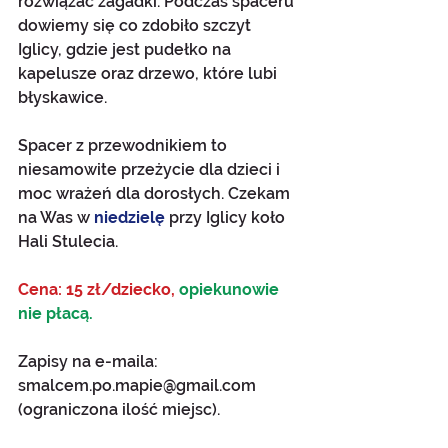
rozwiązać zagadki. Podczas spaceru 
dowiemy się co zdobiło szczyt 
Iglicy, gdzie jest pudełko na 
kapelusze oraz drzewo, które lubi 
błyskawice.
Spacer z przewodnikiem to 
niesamowite przeżycie dla dzieci i 
moc wrażeń dla dorosłych. Czekam 
na Was w 
niedzielę
przy Iglicy koło 
Hali Stulecia. 
Cena: 15 zł/dziecko, 
opiekunowie 
nie płacą.
Zapisy na e-maila: 
smalcem.po.mapie@gmail.com 
(ograniczona ilość miejsc).