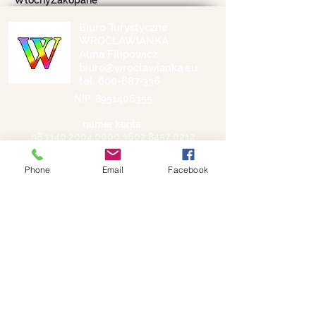
Włochy
Zakopane
Biuro Turystyczne
WROCŁAWIANKA
Alina Filipowicz
biuro@wroclawianka.eu
tel.
600-687-336
NIP:
8951406355
numer konta:
98 1140 2004 0000
3602 8457 0212
©
2018-2026
by Wrocławianka
Phone
Email
Facebook
Polityka prywatności