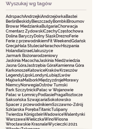
Wyszukaj wg tagów
Adrspach
Andrzejki
Andrzejówka
Bastei
Berlin
Beskidy
Bieszczady
Bombki
Broumov
Browar Miedzianka
Bułgaria
Chorwacja
Cmentarz Żydowski
Czechy
Częstochowa
Dolina Baryczy
Dolny Śląsk
Drezno
Ferie
Ferie z przewodnikiem
Fit Weekend
Gdańsk
Grecja
Hala Stulecia
Harachov
Hiszpania
Holandia
Izrael
Jakuszyce
Jarmark Bożonarodzeniowy
Jaskinia Macocha
Jaskinia Niedźwiedzia
Jasna Góra
Jastrzębia Góra
Kamienna Góra
Karkonosze
Katowice
Kraków
Krzeszów
Legendy
Lipsk
Londyn
Lubiąż
Lwów
Majówka
Malbork
Międzyzdroje
Morawy
Niemcy
Norwegia
Ostrów Tumski
Park Szczytnicki
Pałac w Wojanowie
Pałac w Łomnicy
Podlasie
Praga
Roztocze
Saksońska Szwajcaria
Sokołowsko
Spacer z przewodnikiem
Szczawno-Zdrój
Szklarska Poręba
Titanic
Tulipany
Twierdza Königstein
Wadowice
Walentynki
Warszawa
Wieliczka
Wino
Wiosna
Wrocławskie Krasnale
Wycieczki 2021