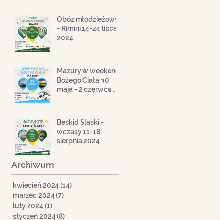
Obóz młodzieżowy
- Rimini 14-24 lipca
2024
Mazury w weekend
Bożego Ciała 30
maja - 2 czerwca
2024
Beskid Śląski -
wczasy 11-18
sierpnia 2024
Archiwum
kwiecień 2024
(14)
14 postów
marzec 2024
(7)
7 postów
luty 2024
(1)
1 post
styczeń 2024
(8)
8 postów