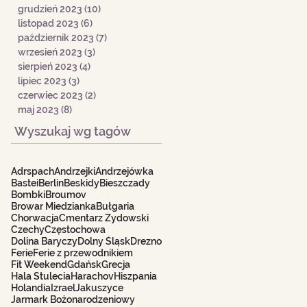
grudzień 2023
(10)
10 postów
listopad 2023
(6)
6 postów
październik 2023
(7)
7 postów
wrzesień 2023
(3)
3 posty
sierpień 2023
(4)
4 posty
lipiec 2023
(3)
3 posty
czerwiec 2023
(2)
2 posty
maj 2023
(8)
8 postów
Wyszukaj wg tagów
Adrspach
Andrzejki
Andrzejówka
Bastei
Berlin
Beskidy
Bieszczady
Bombki
Broumov
Browar Miedzianka
Bułgaria
Chorwacja
Cmentarz Żydowski
Czechy
Częstochowa
Dolina Baryczy
Dolny Śląsk
Drezno
Ferie
Ferie z przewodnikiem
Fit Weekend
Gdańsk
Grecja
Hala Stulecia
Harachov
Hiszpania
Holandia
Izrael
Jakuszyce
Jarmark Bożonarodzeniowy