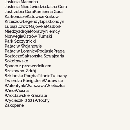
Jaskinia Macocha
Jaskinia Niedźwiedzia
Jasna Góra
Jastrzębia Góra
Kamienna Góra
Karkonosze
Katowice
Kraków
Krzeszów
Legendy
Lipsk
Londyn
Lubiąż
Lwów
Majówka
Malbork
Międzyzdroje
Morawy
Niemcy
Norwegia
Ostrów Tumski
Park Szczytnicki
Pałac w Wojanowie
Pałac w Łomnicy
Podlasie
Praga
Roztocze
Saksońska Szwajcaria
Sokołowsko
Spacer z przewodnikiem
Szczawno-Zdrój
Szklarska Poręba
Titanic
Tulipany
Twierdza Königstein
Wadowice
Walentynki
Warszawa
Wieliczka
Wino
Wiosna
Wrocławskie Krasnale
Wycieczki 2021
Włochy
Zakopane