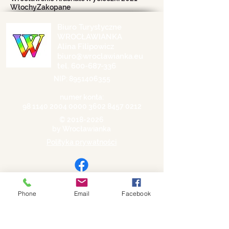
Włochy
Zakopane
Biuro Turystyczne
WROCŁAWIANKA
Alina Filipowicz
biuro@wroclawianka.eu
tel.
600-687-336
NIP:
8951406355
numer konta:
98 1140 2004 0000
3602 8457 0212
©
2018-2026
by Wrocławianka
Polityka prywatności
Phone
Email
Facebook