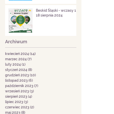
Beskid Śląski - wczasy 11-
18 sierpnia 2024
Archiwum
kwiecień 2024
(14)
14 postów
marzec 2024
(7)
7 postów
luty 2024
(1)
1 post
styczeń 2024
(8)
8 postów
grudzień 2023
(10)
10 postów
listopad 2023
(6)
6 postów
październik 2023
(7)
7 postów
wrzesień 2023
(3)
3 posty
sierpień 2023
(4)
4 posty
lipiec 2023
(3)
3 posty
czerwiec 2023
(2)
2 posty
maj 2023
(8)
8 postów