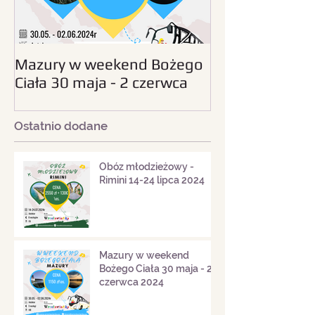
Mazury w weekend Bożego
Beskid Śląski - wc
Ciała 30 maja - 2 czerwca
sierpnia 2024
2024
Ostatnio dodane
Obóz młodzieżowy -
Rimini 14-24 lipca 2024
Mazury w weekend
Bożego Ciała 30 maja - 2
czerwca 2024