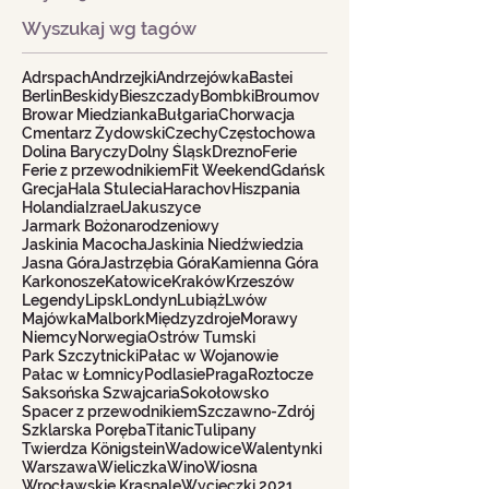
Wyszukaj wg tagów
Adrspach
Andrzejki
Andrzejówka
Bastei
Berlin
Beskidy
Bieszczady
Bombki
Broumov
Browar Miedzianka
Bułgaria
Chorwacja
Cmentarz Żydowski
Czechy
Częstochowa
Dolina Baryczy
Dolny Śląsk
Drezno
Ferie
Ferie z przewodnikiem
Fit Weekend
Gdańsk
Grecja
Hala Stulecia
Harachov
Hiszpania
Holandia
Izrael
Jakuszyce
Jarmark Bożonarodzeniowy
Jaskinia Macocha
Jaskinia Niedźwiedzia
Jasna Góra
Jastrzębia Góra
Kamienna Góra
Karkonosze
Katowice
Kraków
Krzeszów
Legendy
Lipsk
Londyn
Lubiąż
Lwów
Majówka
Malbork
Międzyzdroje
Morawy
Niemcy
Norwegia
Ostrów Tumski
Park Szczytnicki
Pałac w Wojanowie
Pałac w Łomnicy
Podlasie
Praga
Roztocze
Saksońska Szwajcaria
Sokołowsko
Spacer z przewodnikiem
Szczawno-Zdrój
Szklarska Poręba
Titanic
Tulipany
Twierdza Königstein
Wadowice
Walentynki
Warszawa
Wieliczka
Wino
Wiosna
Wrocławskie Krasnale
Wycieczki 2021