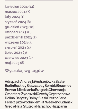
kwiecień 2024
(14)
14 postów
marzec 2024
(7)
7 postów
luty 2024
(1)
1 post
styczeń 2024
(8)
8 postów
grudzień 2023
(10)
10 postów
listopad 2023
(6)
6 postów
październik 2023
(7)
7 postów
wrzesień 2023
(3)
3 posty
sierpień 2023
(4)
4 posty
lipiec 2023
(3)
3 posty
czerwiec 2023
(2)
2 posty
maj 2023
(8)
8 postów
Wyszukaj wg tagów
Adrspach
Andrzejki
Andrzejówka
Bastei
Berlin
Beskidy
Bieszczady
Bombki
Broumov
Browar Miedzianka
Bułgaria
Chorwacja
Cmentarz Żydowski
Czechy
Częstochowa
Dolina Baryczy
Dolny Śląsk
Drezno
Ferie
Ferie z przewodnikiem
Fit Weekend
Gdańsk
Grecja
Hala Stulecia
Harachov
Hiszpania