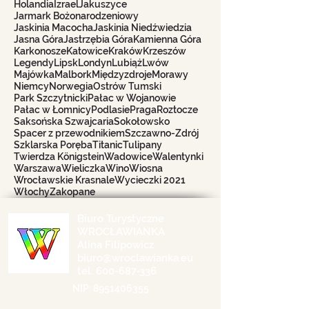
Holandia
Izrael
Jakuszyce
Jarmark Bożonarodzeniowy
Jaskinia Macocha
Jaskinia Niedźwiedzia
Jasna Góra
Jastrzębia Góra
Kamienna Góra
Karkonosze
Katowice
Kraków
Krzeszów
Legendy
Lipsk
Londyn
Lubiąż
Lwów
Majówka
Malbork
Międzyzdroje
Morawy
Niemcy
Norwegia
Ostrów Tumski
Park Szczytnicki
Pałac w Wojanowie
Pałac w Łomnicy
Podlasie
Praga
Roztocze
Saksońska Szwajcaria
Sokołowsko
Spacer z przewodnikiem
Szczawno-Zdrój
Szklarska Poręba
Titanic
Tulipany
Twierdza Königstein
Wadowice
Walentynki
Warszawa
Wieliczka
Wino
Wiosna
Wrocławskie Krasnale
Wycieczki 2021
Włochy
Zakopane
Biuro Turystyczne
WROCŁAWIANKA
Alina Filipowicz
biuro@wroclawianka.eu
tel.
600-687-336
NIP:
8951406355