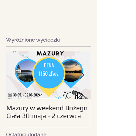
Wyróżnione wycieczki
Mazury w weekend Bożego
Beskid Śląski - wc
Ciała 30 maja - 2 czerwca
sierpnia 2024
2024
Ostatnio dodane