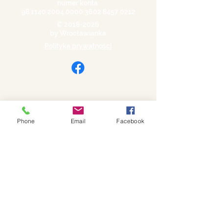
numer konta:
98 1140 2004 0000
3602 8457 0212
©
2018-2026
by Wrocławianka
Polityka prywatności
Phone
Email
Facebook