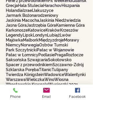
Ferie z przewodnikiem
Fit Weekend
Gdańsk
Grecja
Hala Stulecia
Harachov
Hiszpania
Holandia
Izrael
Jakuszyce
Jarmark Bożonarodzeniowy
Jaskinia Macocha
Jaskinia Niedźwiedzia
Jasna Góra
Jastrzębia Góra
Kamienna Góra
Karkonosze
Katowice
Kraków
Krzeszów
Legendy
Lipsk
Londyn
Lubiąż
Lwów
Majówka
Malbork
Międzyzdroje
Morawy
Niemcy
Norwegia
Ostrów Tumski
Park Szczytnicki
Pałac w Wojanowie
Pałac w Łomnicy
Podlasie
Praga
Roztocze
Saksońska Szwajcaria
Sokołowsko
Spacer z przewodnikiem
Szczawno-Zdrój
Szklarska Poręba
Titanic
Tulipany
Twierdza Königstein
Wadowice
Walentynki
Warszawa
Wieliczka
Wino
Wiosna
Wrocławskie Krasnale
Wycieczki 2021
Włochy
Zakopane
Phone
Email
Facebook
Biuro Turystyczne
WROCŁAWIANKA
Alina Filipowicz
biuro@wroclawianka.eu
tel.
600-687-336
NIP:
8951406355