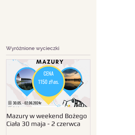
Wyróżnione wycieczki
Mazury w weekend Bożego
Beskid Śląski - wc
Ciała 30 maja - 2 czerwca
sierpnia 2024
2024