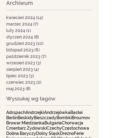
Archiwum
kwiecień 2024
(14)
14 postów
marzec 2024
(7)
7 postów
luty 2024
(1)
1 post
styczeń 2024
(8)
8 postów
grudzień 2023
(10)
10 postów
listopad 2023
(6)
6 postów
październik 2023
(7)
7 postów
wrzesień 2023
(3)
3 posty
sierpień 2023
(4)
4 posty
lipiec 2023
(3)
3 posty
czerwiec 2023
(2)
2 posty
maj 2023
(8)
8 postów
Wyszukaj wg tagów
Adrspach
Andrzejki
Andrzejówka
Bastei
Berlin
Beskidy
Bieszczady
Bombki
Broumov
Browar Miedzianka
Bułgaria
Chorwacja
Cmentarz Żydowski
Czechy
Częstochowa
Dolina Baryczy
Dolny Śląsk
Drezno
Ferie