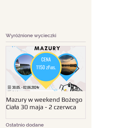
Wyróżnione wycieczki
Mazury w weekend Bożego
Beskid Śląski - wc
Ciała 30 maja - 2 czerwca
sierpnia 2024
2024
Ostatnio dodane