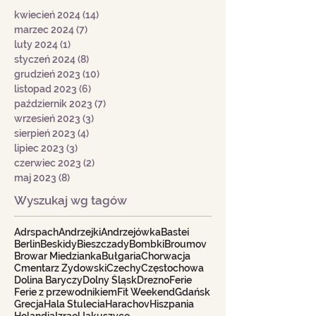
kwiecień 2024
(14)
14 postów
marzec 2024
(7)
7 postów
luty 2024
(1)
1 post
styczeń 2024
(8)
8 postów
grudzień 2023
(10)
10 postów
listopad 2023
(6)
6 postów
październik 2023
(7)
7 postów
wrzesień 2023
(3)
3 posty
sierpień 2023
(4)
4 posty
lipiec 2023
(3)
3 posty
czerwiec 2023
(2)
2 posty
maj 2023
(8)
8 postów
Wyszukaj wg tagów
Adrspach
Andrzejki
Andrzejówka
Bastei
Berlin
Beskidy
Bieszczady
Bombki
Broumov
Browar Miedzianka
Bułgaria
Chorwacja
Cmentarz Żydowski
Czechy
Częstochowa
Dolina Baryczy
Dolny Śląsk
Drezno
Ferie
Ferie z przewodnikiem
Fit Weekend
Gdańsk
Grecja
Hala Stulecia
Harachov
Hiszpania
Holandia
Izrael
Jakuszyce