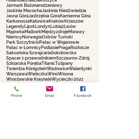
Jarmark Bożonarodzeniowy
Jaskinia Macocha
Jaskinia Niedźwiedzia
Jasna Góra
Jastrzębia Góra
Kamienna Góra
Karkonosze
Katowice
Kraków
Krzeszów
Legendy
Lipsk
Londyn
Lubiąż
Lwów
Majówka
Malbork
Międzyzdroje
Morawy
Niemcy
Norwegia
Ostrów Tumski
Park Szczytnicki
Pałac w Wojanowie
Pałac w Łomnicy
Podlasie
Praga
Roztocze
Saksońska Szwajcaria
Sokołowsko
Spacer z przewodnikiem
Szczawno-Zdrój
Szklarska Poręba
Titanic
Tulipany
Twierdza Königstein
Wadowice
Walentynki
Warszawa
Wieliczka
Wino
Wiosna
Wrocławskie Krasnale
Wycieczki 2021
Włochy
Zakopane
Phone
Email
Facebook
Biuro Turystyczne
WROCŁAWIANKA
Alina Filipowicz
biuro@wroclawianka.eu
tel.
600-687-336
NIP:
8951406355
numer konta: