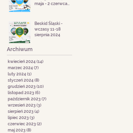
maja - 2 czerwca
2024
Beskid Śląski -
wczasy 11-18
sierpnia 2024
Archiwum
kwiecień 2024
(14)
14 postów
marzec 2024
(7)
7 postów
luty 2024
(1)
1 post
styczeń 2024
(8)
8 postów
grudzień 2023
(10)
10 postów
listopad 2023
(6)
6 postów
październik 2023
(7)
7 postów
wrzesień 2023
(3)
3 posty
sierpień 2023
(4)
4 posty
lipiec 2023
(3)
3 posty
czerwiec 2023
(2)
2 posty
maj 2023
(8)
8 postów