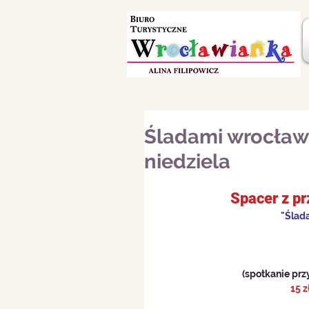
Śladami wrocławs
niedziela
Spacer z p
"Ślad
(spotkanie prz
15 z