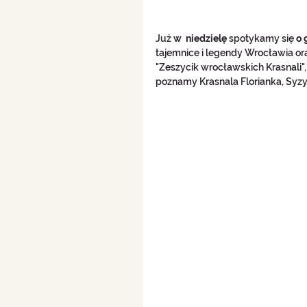
Już 
w  niedzielę 
spotykamy się 
o 
tajemnice i legendy Wrocławia ora
"Zeszycik wrocławskich Krasnali",
poznamy Krasnala Florianka, Syzyfk