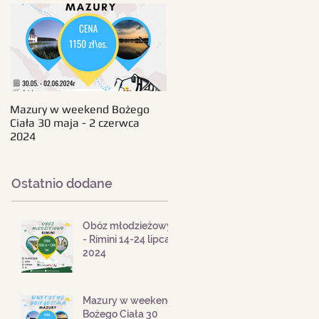
Mazury w weekend Bożego
Beskid Śląski - wczasy 11-18
Ciała 30 maja - 2 czerwca
sierpnia 2024
2024
Ostatnio dodane
Obóz młodzieżowy
- Rimini 14-24 lipca
2024
Mazury w weekend
Bożego Ciała 30