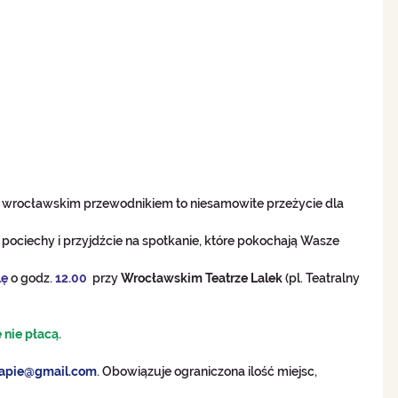
z wrocławskim przewodnikiem to niesamowite przeżycie dla 
 pociechy i przyjdźcie na spotkanie, które pokochają Wasze 
lę
 o godz. 
12.00
  przy 
Wrocławskim Teatrze Lalek 
(pl. Teatralny 
nie płacą.
apie@gmail.com
.
 Obowiązuje ograniczona ilość miejsc, 