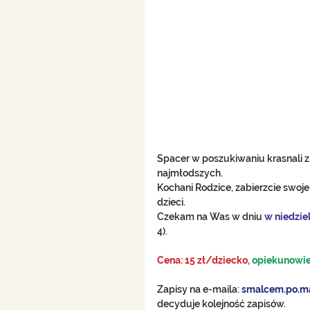
Spacer w poszukiwaniu krasnali 
najmłodszych. 
Kochani Rodzice, zabierzcie swoje
dzieci. 
Czekam na Was w dniu 
w niedzie
4).
Cena: 15 zł/dziecko, 
opiekunowie 
Zapisy na e-maila: 
smalcem.po.m
decyduje kolejność zapisów.