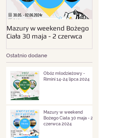
Mazury w weekend Bożego
Beskid Śląski - wc
Ciała 30 maja - 2 czerwca
sierpnia 2024
2024
Ostatnio dodane
Obóz młodzieżowy -
Rimini 14-24 lipca 2024
Mazury w weekend
Bożego Ciała 30 maja - 2
czerwca 2024