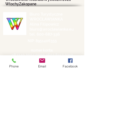
Włochy
Zakopane
Biuro Turystyczne
WROCŁAWIANKA
Alina Filipowicz
biuro@wroclawianka.eu
tel.
600-687-336
NIP:
8951406355
numer konta:
98 1140 2004 0000
3602 8457 0212
©
2018-2026
Phone
Email
Facebook
by Wrocławianka
Polityka prywatności