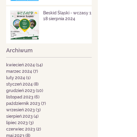
Beskid Śląski - wczasy 11-
18 sierpnia 2024
Archiwum
kwiecień 2024
(14)
14 postów
marzec 2024
(7)
7 postów
luty 2024
(1)
1 post
styczeń 2024
(8)
8 postów
grudzień 2023
(10)
10 postów
listopad 2023
(6)
6 postów
październik 2023
(7)
7 postów
wrzesień 2023
(3)
3 posty
sierpień 2023
(4)
4 posty
lipiec 2023
(3)
3 posty
czerwiec 2023
(2)
2 posty
maj 2023
(8)
8 postów