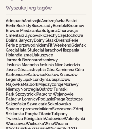
Wyszukaj wg tagów
Adrspach
Andrzejki
Andrzejówka
Bastei
Berlin
Beskidy
Bieszczady
Bombki
Broumov
Browar Miedzianka
Bułgaria
Chorwacja
Cmentarz Żydowski
Czechy
Częstochowa
Dolina Baryczy
Dolny Śląsk
Drezno
Ferie
Ferie z przewodnikiem
Fit Weekend
Gdańsk
Grecja
Hala Stulecia
Harachov
Hiszpania
Holandia
Izrael
Jakuszyce
Jarmark Bożonarodzeniowy
Jaskinia Macocha
Jaskinia Niedźwiedzia
Jasna Góra
Jastrzębia Góra
Kamienna Góra
Karkonosze
Katowice
Kraków
Krzeszów
Legendy
Lipsk
Londyn
Lubiąż
Lwów
Majówka
Malbork
Międzyzdroje
Morawy
Niemcy
Norwegia
Ostrów Tumski
Park Szczytnicki
Pałac w Wojanowie
Pałac w Łomnicy
Podlasie
Praga
Roztocze
Saksońska Szwajcaria
Sokołowsko
Spacer z przewodnikiem
Szczawno-Zdrój
Szklarska Poręba
Titanic
Tulipany
Twierdza Königstein
Wadowice
Walentynki
Warszawa
Wieliczka
Wino
Wiosna
Wrocławskie Krasnale
Wycieczki 2021