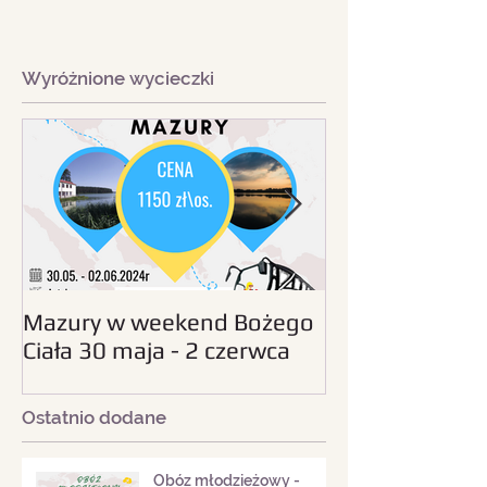
Wyróżnione wycieczki
Mazury w weekend Bożego
Beskid Śląski - wc
Ciała 30 maja - 2 czerwca
sierpnia 2024
2024
Ostatnio dodane
Obóz młodzieżowy -