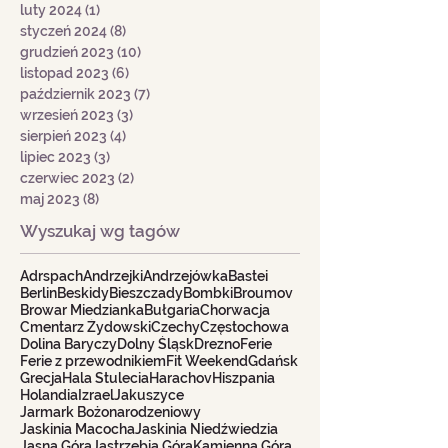
luty 2024
(1)
1 post
styczeń 2024
(8)
8 postów
grudzień 2023
(10)
10 postów
listopad 2023
(6)
6 postów
październik 2023
(7)
7 postów
wrzesień 2023
(3)
3 posty
sierpień 2023
(4)
4 posty
lipiec 2023
(3)
3 posty
czerwiec 2023
(2)
2 posty
maj 2023
(8)
8 postów
Wyszukaj wg tagów
Adrspach
Andrzejki
Andrzejówka
Bastei
Berlin
Beskidy
Bieszczady
Bombki
Broumov
Browar Miedzianka
Bułgaria
Chorwacja
Cmentarz Żydowski
Czechy
Częstochowa
Dolina Baryczy
Dolny Śląsk
Drezno
Ferie
Ferie z przewodnikiem
Fit Weekend
Gdańsk
Grecja
Hala Stulecia
Harachov
Hiszpania
Holandia
Izrael
Jakuszyce
Jarmark Bożonarodzeniowy
Jaskinia Macocha
Jaskinia Niedźwiedzia
Jasna Góra
Jastrzębia Góra
Kamienna Góra