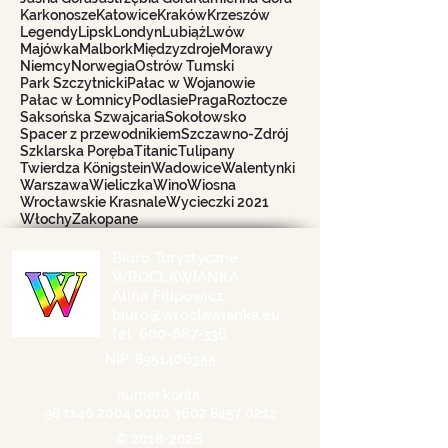
Karkonosze
Katowice
Kraków
Krzeszów
Legendy
Lipsk
Londyn
Lubiąż
Lwów
Majówka
Malbork
Międzyzdroje
Morawy
Niemcy
Norwegia
Ostrów Tumski
Park Szczytnicki
Pałac w Wojanowie
Pałac w Łomnicy
Podlasie
Praga
Roztocze
Saksońska Szwajcaria
Sokołowsko
Spacer z przewodnikiem
Szczawno-Zdrój
Szklarska Poręba
Titanic
Tulipany
Twierdza Königstein
Wadowice
Walentynki
Warszawa
Wieliczka
Wino
Wiosna
Wrocławskie Krasnale
Wycieczki 2021
Włochy
Zakopane
Biuro Turystyczne
WROCŁAWIANKA
Alina Filipowicz
biuro@wroclawianka.eu
tel.
600-687-336
NIP:
8951406355
numer konta:
98 1140 2004 0000
3602 8457 0212
©
2018-2026