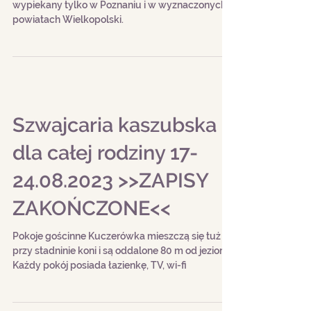
ZAKOŃCZONE<<
Certyfikowany rogal świętomarciński jest
wypiekany tylko w Poznaniu i w wyznaczonych
powiatach Wielkopolski.
Szwajcaria kaszubska
dla całej rodziny 17-
24.08.2023 >>ZAPISY
ZAKOŃCZONE<<
Pokoje gościnne Kuczerówka mieszczą się tuż
przy stadninie koni i są oddalone 80 m od jeziora.
Każdy pokój posiada łazienkę, TV, wi-fi