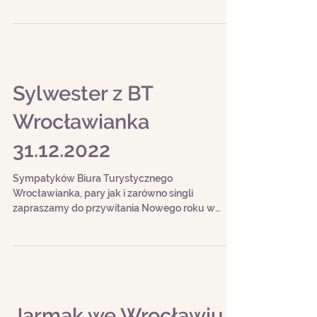
Szopka krakowska, która jest ewenementem na
światową skalę oraz inne ciekawe miejsca. Dwie
opcje dojazdu, wybierz tą, która Ci odpowiada.
Sylwester z BT
Wrocławianka
31.12.2022
Sympatyków Biura Turystycznego
Wrocławianka, pary jak i zarówno singli
zapraszamy do przywitania Nowego roku w
super atmosferze.