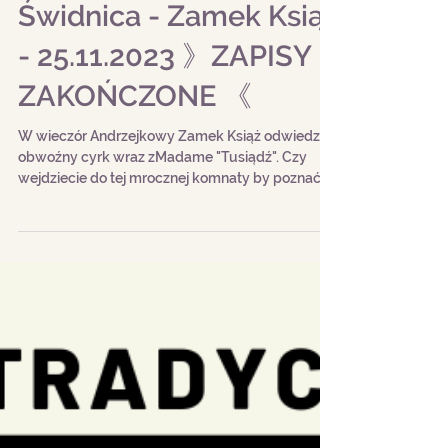
Świdnica - Zamek Książ
- 25.11.2023 》ZAPISY
ZAKOŃCZONE 《
W wieczór Andrzejkowy Zamek Książ odwiedzi
obwoźny cyrk wraz zMadame "Tusiądź". Czy
wejdziecie do tej mrocznej komnaty by poznać
przyszłość?