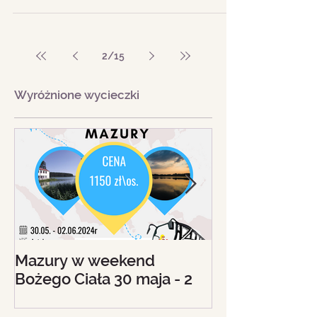
kamieniczce Małgosia, a to wszystko w
mikołajkowym nastroju.
2
/
15
Wyróżnione wycieczki
Mazury w weekend
Beskid Śląski - 