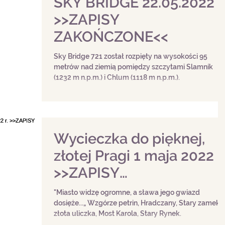
SKY BRIDGE 22.05.2022
>>ZAPISY
ZAKOŃCZONE<<
Sky Bridge 721 został rozpięty na wysokości 95
metrów nad ziemią pomiędzy szczytami Slamník
(1232 m n.p.m.) i Chlum (1118 m n.p.m.).
Wycieczka do pięknej,
złotej Pragi 1 maja 2022 r.
>>ZAPISY
ZAKOŃCZONE<<
"Miasto widzę ogromne, a sława jego gwiazd
dosięże...„ Wzgórze petrin, Hradczany, Stary zamek i
złota uliczka, Most Karola, Stary Rynek.