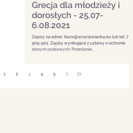
Grecja dla młodzieży i
dorosłych - 25.07-
6.08.2021
Zapisy na adres: biuro@wroclawianka.eu lub tel. 733-
909-902. Zapisy wynikające z ustawy o ochronie
danych osobowych: Przesłanie...
1
2
3
4
5