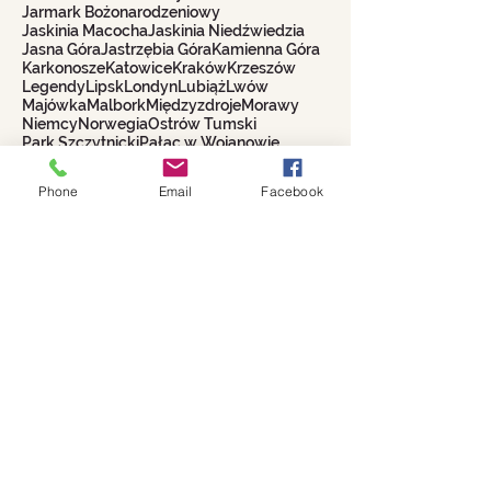
Jarmark Bożonarodzeniowy
Jaskinia Macocha
Jaskinia Niedźwiedzia
Jasna Góra
Jastrzębia Góra
Kamienna Góra
Karkonosze
Katowice
Kraków
Krzeszów
Legendy
Lipsk
Londyn
Lubiąż
Lwów
Majówka
Malbork
Międzyzdroje
Morawy
Niemcy
Norwegia
Ostrów Tumski
Park Szczytnicki
Pałac w Wojanowie
Pałac w Łomnicy
Podlasie
Praga
Roztocze
Saksońska Szwajcaria
Sokołowsko
Phone
Email
Facebook
Spacer z przewodnikiem
Szczawno-Zdrój
Szklarska Poręba
Titanic
Tulipany
Twierdza Königstein
Wadowice
Walentynki
Warszawa
Wieliczka
Wino
Wiosna
Wrocławskie Krasnale
Wycieczki 2021
Włochy
Zakopane
Biuro Turystyczne
WROCŁAWIANKA
Alina Filipowicz
biuro@wroclawianka.eu
tel.
600-687-336
NIP:
8951406355
numer konta: