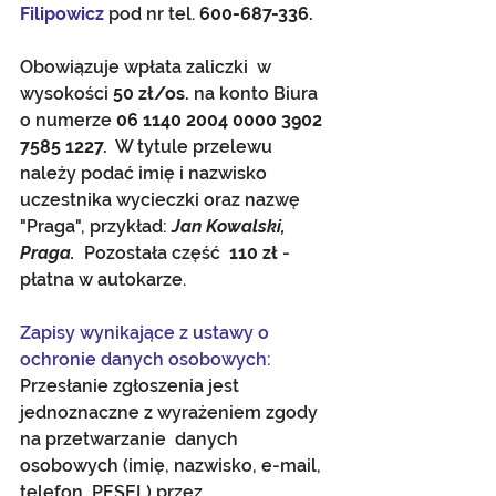
Filipowicz
 pod nr tel. 
600-687-336.
Obowiązuje wpłata zaliczki  w 
wysokości 
50 zł/os.
 na konto Biura 
o numerze 
06 1140 2004 0000 3902 
7585 1227.
  W tytule przelewu 
należy podać imię i nazwisko 
uczestnika wycieczki oraz nazwę 
"Praga", przykład: 
Jan Kowalski, 
Praga.  
Pozostała część  
110 zł 
- 
płatna w autokarze.
Zapisy wynikające z ustawy o 
ochronie danych osobowych:
Przesłanie zgłoszenia jest 
jednoznaczne z wyrażeniem zgody 
na przetwarzanie  danych 
osobowych (imię, nazwisko, e-mail, 
telefon, PESEL) przez 