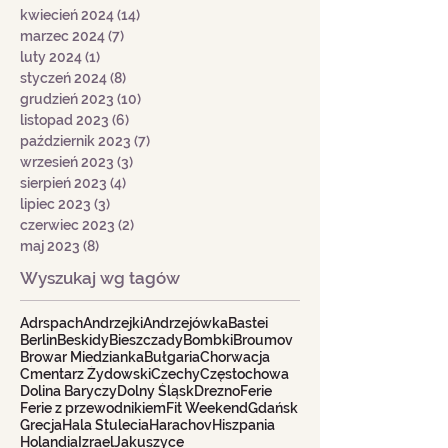
kwiecień 2024
(14)
14 postów
marzec 2024
(7)
7 postów
luty 2024
(1)
1 post
styczeń 2024
(8)
8 postów
grudzień 2023
(10)
10 postów
listopad 2023
(6)
6 postów
październik 2023
(7)
7 postów
wrzesień 2023
(3)
3 posty
sierpień 2023
(4)
4 posty
lipiec 2023
(3)
3 posty
czerwiec 2023
(2)
2 posty
maj 2023
(8)
8 postów
Wyszukaj wg tagów
Adrspach
Andrzejki
Andrzejówka
Bastei
Berlin
Beskidy
Bieszczady
Bombki
Broumov
Browar Miedzianka
Bułgaria
Chorwacja
Cmentarz Żydowski
Czechy
Częstochowa
Dolina Baryczy
Dolny Śląsk
Drezno
Ferie
Ferie z przewodnikiem
Fit Weekend
Gdańsk
Grecja
Hala Stulecia
Harachov
Hiszpania
Holandia
Izrael
Jakuszyce