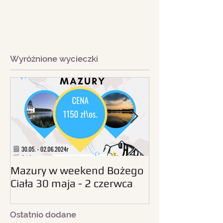
Wyróżnione wycieczki
Mazury w weekend Bożego
Beskid Śląski - wc
Ciała 30 maja - 2 czerwca
sierpnia 2024
2024
Ostatnio dodane